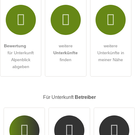
Hiermit akzeptiere ich die
AGB
.
Die
Datenschutzerklärung
habe ich zur Kenntnis genommen.
Bewertung
weitere
weitere
öffentliche Frage stellen
Abbrechen
für Unterkunft
Unterkünfte
Unterkünfte in
Alpenblick
finden
meiner Nähe
Hinweis:
Bitte beachten Sie, öffentliche Fragen sind
für alle
abgeben
Besucher sichtbar
.
Klicken Sie hier um eine
individuelle Frage
an den
Unterkunft-Eintrag zu stellen
.
Für Unterkunft
Betreiber