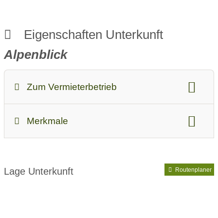
Eigenschaften Unterkunft
Alpenblick
Zum Vermieterbetrieb
Ab-Preis bei Standardbelegung:
54
Merkmale
Unterkunftsart:
Pension, Hotel Garni, Gasthof
Lage Unterkunft
Routenplaner
Ferienwohnung / Appartement
Vorteilskarte:
Allgäu-Walser-Pass
Kinder & Familie:
Kinder sind willkommen
Kindergerichte