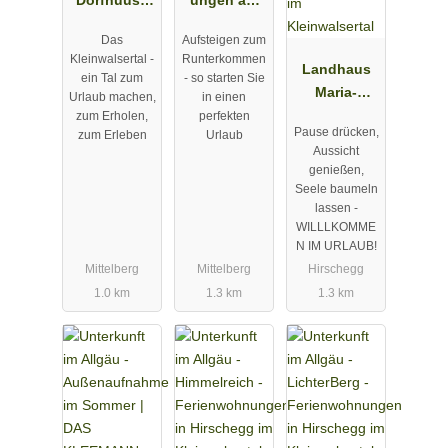
Ferienwohn
Zwölfer in
Das
Aufsteigen zum
ung im
Mittelberg /
Kleinwalsertal -
Runterkommen
Kleinwalsert
Kleinwalsert
Landhaus
ein Tal zum
- so starten Sie
al
al
Maria-
Urlaub machen,
in einen
Theresia -
zum Erholen,
perfekten
Pause drücken,
zum Erleben
Urlaub
Ferienwohn
Aussicht
ungen im
genießen,
Kleinwalsert
Seele baumeln
al
lassen -
WILLLKOMME
N IM URLAUB!
Mittelberg
Mittelberg
Hirschegg
1.0 km
1.3 km
1.3 km