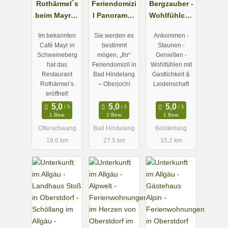
Rothärmel`s
Feriendomizi
Bergzauber -
beim Mayr in
l Panorama -
Wohlfühlcha
Ofterschwan
Ferienwohn
lets in
Im bekannten
Sie werden es
Ankommen -
g /
ungen in
Bolsterlang
Café Mayr in
bestimmt
Staunen -
Schweineber
Oberjoch
im Allgäu
Schweineberg
mögen, „Ihr“
Genießen -
g
hat das
Feriendomizil in
Wohlfühlen mit
Restaurant
Bad Hindelang
Gastlichkeit &
Rothärmel’s
– Oberjoch!
Leidenschaft
eröffnet!
1 Bew.
2 Bew.
1 Bew.
Ofterschwang
Bad Hindelang
Bolsterlang
19.6 km
27.5 km
15.2 km