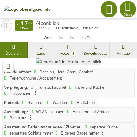
Menu
Alpenblick
Höfle 27
6993
Mittelberg
Österreich
2 Bew.
Wer uns findet, findet uns Gut!
Übersicht
Lage
Fotos
Bewertungen
Anfrage
1
Unterkunftsart:
Pension, Hotel Garni, Gasthof
Ferienwohnung / Appartement
Verpflegung:
Frühstücksbuffet
Kaffe und Kuchen
Halbpension
Freizeit:
Skifahren
Wandern
Radfahren
Ausstattung:
WLAN inklusive
Haustiere auf Anfrage
Parkplatz
Ausstattung Ferienwohnungen / Zimmer:
separate Küche
separates Schlafzimmer
Eigenes Badezimmer