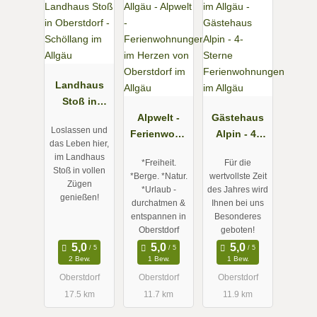
Landhaus
Stoß in
Oberstdorf -
Alpwelt -
Gästehaus
Loslassen und
Schöllang
Ferienwohn
Alpin - 4-
das Leben hier,
im Allgäu
ungen im
Sterne
im Landhaus
*Freiheit.
Für die
Herzen von
Ferienwohn
Stoß in vollen
*Berge. *Natur.
wertvollste Zeit
Oberstdorf
ungen im
Zügen
*Urlaub -
des Jahres wird
genießen!
im Allgäu
Allgäu
durchatmen &
Ihnen bei uns
entspannen in
Besonderes
Oberstdorf
geboten!
2 Bew.
1 Bew.
1 Bew.
Oberstdorf
Oberstdorf
Oberstdorf
17.5 km
11.7 km
11.9 km