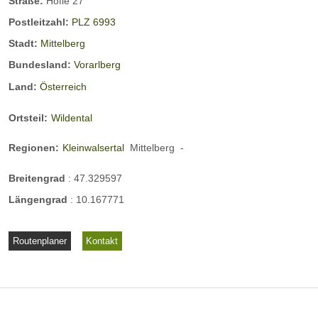
Straße:
Höfle 27
Kinderausstattung
Nichtraucherzimmer
Postleitzahl:
PLZ 6993
Nichtraucherhaus
Stadt:
Mittelberg
Ausstattung Ferienwohnungen / Zimmer:
Bundesland:
Vorarlberg
separate Küche
separates Schlafzimmer
Land:
Österreich
Eigenes Badezimmer
Terrasse
Flachbild-TV
SAT-TV
Spülmaschine
Wasserkocher
Ortsteil:
Wildental
Kaffemaschine
Wäschepaket
Regionen:
Kleinwalsertal
Mittelberg
-
Breitengrad
:
47.329597
Längengrad
:
10.167771
Routenplaner
Kontakt