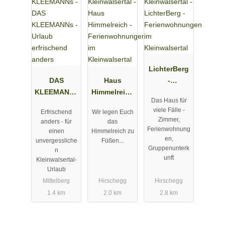
LichterBerg
DAS
Haus
-
KLEEMANNs
Himmelreich
Ferienwohn
Das Haus für
- Urlaub
-
ungen im
viele Fälle -
Erfrischend
Wir legen Euch
erfrischend
Ferienwohn
Kleinwalsert
Zimmer,
anders - für
das
anders
ungen im
al
Ferienwohnung
einen
Himmelreich zu
Kleinwalsert
en,
unvergessliche
Füßen...
Gruppenunterk
al
n
unft
Kleinwalsertal-
Urlaub
Mittelberg
Hirschegg
Hirschegg
1.4 km
2.0 km
2.8 km