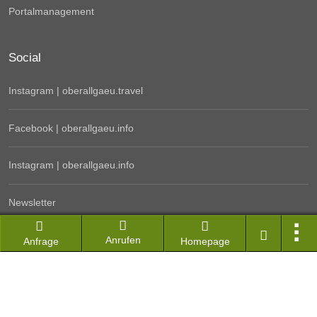
Portalmanagement
Social
Instagram | oberallgaeu.travel
Facebook | oberallgaeu.info
Instagram | oberallgaeu.info
Newsletter
Kontakt
Anrufen
Anfrage
Homepage
Hotel & Ferienwohnung Login