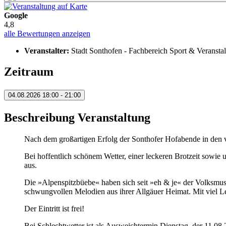
Google
4,8
alle Bewertungen anzeigen
Veranstalter:
Stadt Sonthofen - Fachbereich Sport & Veransta
Zeitraum
04.08.2026
18:00 - 21:00
Beschreibung Veranstaltung
Nach dem großartigen Erfolg der Sonthofer Hofabende in den
Bei hoffentlich schönem Wetter, einer leckeren Brotzeit sowie
aus.
Die »Alpenspitzbüebe« haben sich seit »eh & je« der Volksmusi
schwungvollen Melodien aus ihrer Allgäuer Heimat. Mit viel L
Der Eintritt ist frei!
Bei Schlechtwetter ist als Ausweichtermin Dienstag, der 11.08