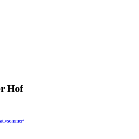
er Hof
eativsommer/