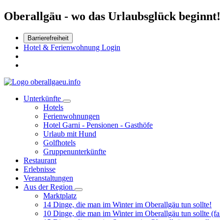
Oberallgäu - wo das Urlaubsglück beginnt
Barrierefreiheit
Hotel & Ferienwohnung Login
Unterkünfte
Hotels
Ferienwohnungen
Hotel Garni - Pensionen - Gasthöfe
Urlaub mit Hund
Golfhotels
Gruppenunterkünfte
Restaurant
Erlebnisse
Veranstaltungen
Aus der Region
Marktplatz
14 Dinge, die man im Winter im Oberallgäu tun sollte!
10 Dinge, die man im Winter im Oberallgäu tun sollte (fal