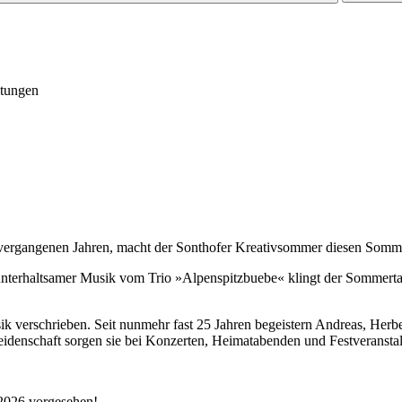
ltungen
 vergangenen Jahren, macht der Sonthofer Kreativsommer diesen Somm
 unterhaltsamer Musik vom Trio »Alpenspitzbuebe« klingt der Sommertag 
k verschrieben. Seit nunmehr fast 25 Jahren begeistern Andreas, Herb
eidenschaft sorgen sie bei Konzerten, Heimatabenden und Festveransta
.2026 vorgesehen!