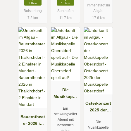
1 Bew.
1 Bew.
Immenstadt im
Bolsterlang
Sonthofen
Allgäu
7.2 km
11.7 km
17.6 km
Die
Musikkapell
e Oberstdorf
Osterkonzert
Ein
spielt auf!
2025 der
schwungvoller
Bauerntheat
Musikkapell
Abend mit
Die
er 2026 in
e Oberstdorf
hoffentlich
Musikkapelle
Thalkirchdor
vielen