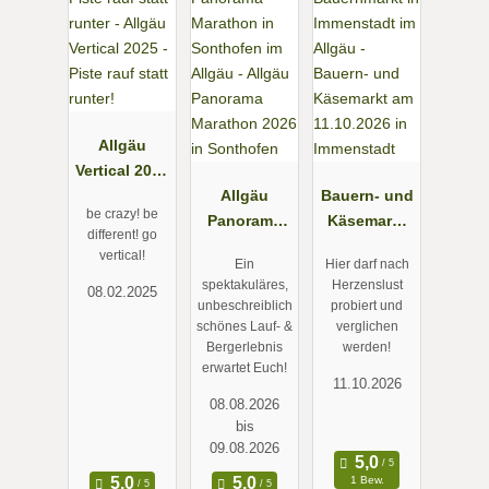
Allgäu
Vertical 2025
- Piste rauf
Allgäu
Bauern- und
be crazy! be
statt runter!
Panorama
Käsemarkt
different! go
Marathon
am
vertical!
Ein
Hier darf nach
2026 in
11.10.2026
spektakuläres,
Herzenslust
08.02.2025
Sonthofen
in
unbeschreiblich
probiert und
Immenstadt
schönes Lauf- &
verglichen
Bergerlebnis
werden!
erwartet Euch!
11.10.2026
08.08.2026
bis
09.08.2026
1 Bew.