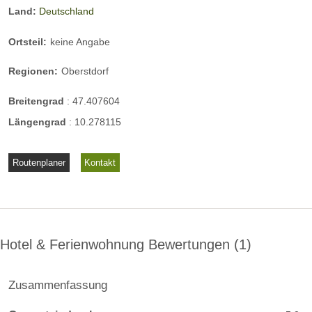
Weiterer Termin: Sonntag, 22.08.2021 (Ausweichtermin
Land:
Deutschland
Montag, 23.08. oder Dienstag, 24.08.2021)
Ortsteil:
keine Angabe
Regionen:
Oberstdorf
Breitengrad
:
47.407604
Längengrad
:
10.278115
Routenplaner
Kontakt
Hotel & Ferienwohnung Bewertungen
1
Zusammenfassung