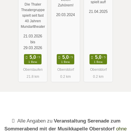
spielt auf!
Die Thaler
Zuhörern!
f - 2 Einakter
Theatergruppe
21.04.2025
in Mundart
20.03.2024
spielt seit fast
40 Jahren
Mundarttheater
21.03.2026
bis
29.03.2026
1 Bew.
1 Bew.
1 Bew.
Oberstaufen
Oberstdorf
Oberstdorf
21.8 km
0.2 km
0.2 km
Alle Angaben zu
Veranstaltung Serenade zum
Sommerabend mit der Musikkapelle Oberstdorf
ohne