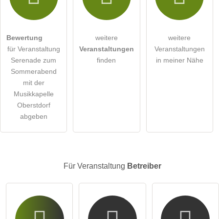
Die
Datenschutzerklärung
habe ich zur Kenntnis genommen.
öffentliche Frage stellen
Abbrechen
Bewertung
weitere
weitere
für Veranstaltung
Veranstaltungen
Veranstaltungen
Hinweis:
Bitte beachten Sie, öffentliche Fragen sind
für alle
Serenade zum
finden
in meiner Nähe
Besucher sichtbar
.
Sommerabend
Klicken Sie hier um eine
individuelle Frage
an den
mit der
Veranstaltung-Eintrag zu stellen
.
Musikkapelle
Oberstdorf
abgeben
Für Veranstaltung
Betreiber