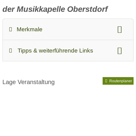
der Musikkapelle Oberstdorf
Merkmale
Videolink
Tipps & weiterführende Links
Langbeschreibung:
Unter der Leitung des Dirigenten Marius Galvin entführen
Veranstalter:
Musikkapelle Oberstdorf e.V.
Sie die Musiker/innen mit einem abwechslungsreichen
Programm auf eine musikalische Reise mit vielen
Lage Veranstaltung
Routenplaner
verschiedenen Höhepunkten.
Für eine besondere Stimmung unter freiem Himmel sorgen
ein Fackelzug der Freiwilligen Feuerwehr und die
Böllerschützen vom Schützenverein Oberstdorf.
Die Musiker/innen freuen sich darauf, den Oberstdorfern
und ihren Gästen nach langer Zeit einmal wieder ein