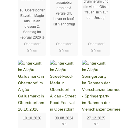
drumherum und
ausgiebig
mit
in
die vielen Gäste
probiert &
16. Oberstdorfer
verkaufsoffe
Oberstdorf
freuen sich auf
vergleicht,
Eiszeit – Magie
den Umzug!
nem
bevor er kauft
aus Eis an
ist hier richtig!
Sonntag
diesem 2.
Sonntag im
Februar 2026 ❄️
Oberstdorf
Oberstdorf
Oberstdorf
0.0 km
0.0 km
0.0 km
10.10.2026
30.08.2024
27.12.2025
bis
bis