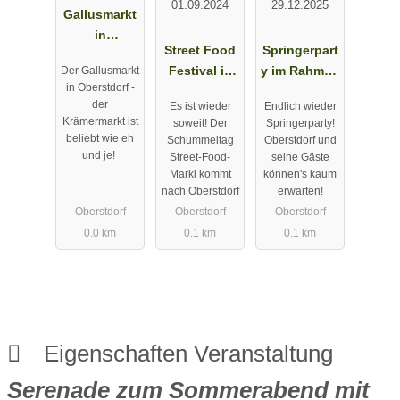
01.09.2024
29.12.2025
Gallusmarkt
in
Street Food
Springerpart
Oberstdorf
Festival in
y im Rahmen
Der Gallusmarkt
am
in Oberstdorf -
Oberstdorf
der
10.10.2026
der
Es ist wieder
Endlich wieder
Vierschanze
Krämermarkt ist
soweit! Der
Springerparty!
ntournee
beliebt wie eh
Schummeltag
Oberstdorf und
und je!
Street-Food-
seine Gäste
Markl kommt
können's kaum
nach Oberstdorf
erwarten!
Oberstdorf
Oberstdorf
Oberstdorf
0.0 km
0.1 km
0.1 km
Eigenschaften Veranstaltung
Serenade zum Sommerabend mit