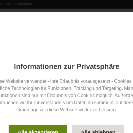
laubsglück beginnt!
rant
Erlebnisse
Veranstaltungen
Aus der Region
Informationen zur Privatsphäre
Teilen
enteuer im Oberallgäu: im
se Website verwendet - Ihre Erlaubnis vorausgesetzt - Cookies
liche Technologien für Funktionen, Tracking und Targeting. Ma
unktionen sind nur mit Erlaubnis von Cookies möglich. Außerd
und beim Glamping
brauchen wir Ihr Einverständnis um Daten zu sammeln, auf dere
Grundlage wir diese Website weiter verbessern.
Blog
Alle akzeptieren
Alle ablehnen