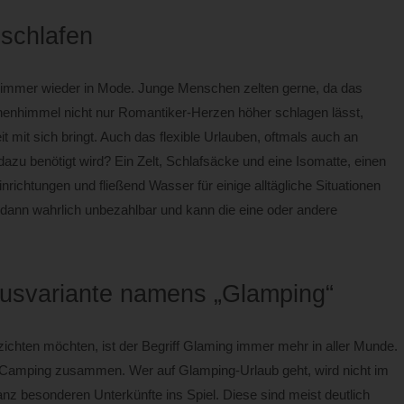
 schlafen
 immer wieder
in Mode. Junge Menschen zelten gerne, da das
enhimmel nicht nur Romantiker-Herzen höher schlagen lässt,
mit sich bringt. Auch das flexible Urlauben, oftmals auch an
azu benötigt wird? Ein Zelt, Schlafsäcke und eine Isomatte, einen
ichtungen und fließend Wasser für einige alltägliche Situationen
 dann wahrlich unbezahlbar und kann die eine oder andere
xusvariante namens „Glamping“
ichten möchten, ist der Begriff Glaming immer mehr in aller Munde.
d Camping zusammen. Wer auf Glamping-Urlaub geht, wird nicht im
z besonderen Unterkünfte ins Spiel. Diese sind meist deutlich