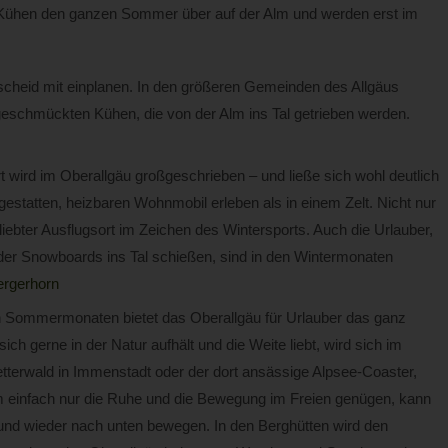
n Kühen den ganzen Sommer über auf der Alm und werden erst im
hscheid mit einplanen. In den größeren Gemeinden des Allgäus
geschmückten Kühen, die von der Alm ins Tal getrieben werden.
t wird im Oberallgäu großgeschrieben – und ließe sich wohl deutlich
statten, heizbaren Wohnmobil erleben als in einem Zelt. Nicht nur
iebter Ausflugsort im Zeichen des Wintersports. Auch die Urlauber,
oder Snowboards ins Tal schießen, sind in den Wintermonaten
rgerhorn
 Sommermonaten bietet das Oberallgäu für Urlauber das ganz
 gerne in der Natur aufhält und die Weite liebt, wird sich im
letterwald in Immenstadt oder der dort ansässige Alpsee-Coaster,
einfach nur die Ruhe und die Bewegung im Freien genügen, kann
nd wieder nach unten bewegen. In den Berghütten wird den