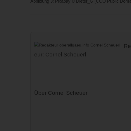
Abbildung 3: Pixabay © Dieter_G (CCO Public Doma
Re
eur: Cornel Scheuerl
Über Cornel Scheuerl