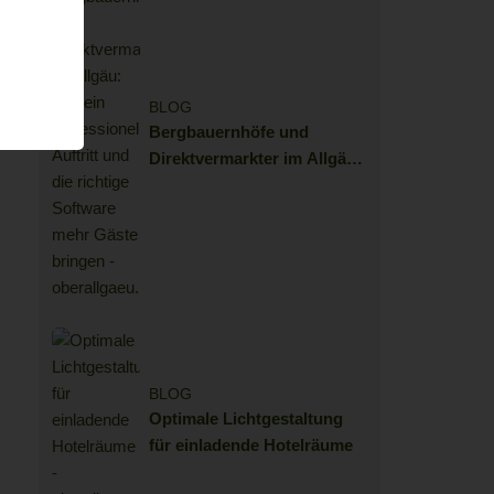
BLOG
Bergbauernhöfe und
Direktvermarkter im Allgäu:
Wie ein professioneller
Auftritt und die richtige
Software mehr Gäste
bringen
BLOG
Optimale Lichtgestaltung
für einladende Hotelräume