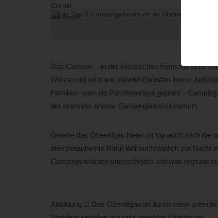
Pixabay © 
Das Campen – in der klassischen Form mit einer Übe
Wohnmobil wird aus vielerlei Gründen immer beliebter
Familien- oder als Pärchenurlaub geplant – Camping 
der eine oder andere Campingfan schlummert.
Gerade das Oberallgäu bietet on top auch noch die 
atemberaubende Natur lädt buchstäblich zur Nacht i
Campingvarianten unterscheidet und was regional zu b
Abbildung 1: Das Oberallgäu ist durch seine unendli
Wandern einladen, ein sehr beliebtes Urlaubsziel.