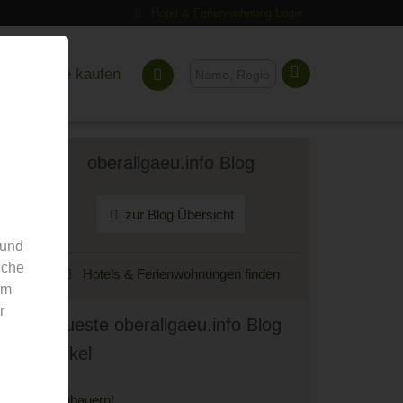
Hotel & Ferienwohnung Login
Gutscheine kaufen
oberallgaeu.info Blog
zur Blog Übersicht
 und
nche
Hotels & Ferienwohnungen finden
em
r
Neueste oberallgaeu.info Blog
Artikel