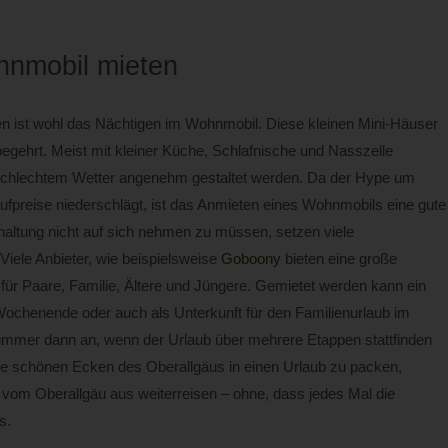
hnmobil mieten
en ist wohl das Nächtigen im Wohnmobil. Diese kleinen Mini-Häuser
egehrt. Meist mit kleiner Küche, Schlafnische und Nasszelle
 schlechtem Wetter angenehm gestaltet werden. Da der Hype um
aufpreise niederschlägt, ist das Anmieten eines Wohnmobils eine gute
haltung nicht auf sich nehmen zu müssen, setzen viele
iele Anbieter, wie beispielsweise
Goboony
bieten eine große
r Paare, Familie, Ältere und Jüngere. Gemietet werden kann ein
ochenende oder auch als Unterkunft für den Familienurlaub im
immer dann an, wenn der Urlaub über mehrere Etappen stattfinden
lle schönen Ecken des Oberallgäus in einen Urlaub zu packen,
 vom Oberallgäu aus weiterreisen – ohne, dass jedes Mal die
s.