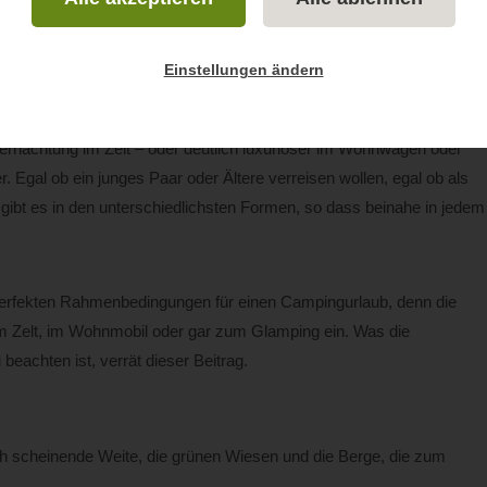
CeeSee (CCo Public Domain)
Einstellungen ändern
rnachtung im Zelt – oder deutlich luxuriöser im Wohnwagen oder
. Egal ob ein junges Paar oder Ältere verreisen wollen, egal ob als
gibt es in den unterschiedlichsten Formen, so dass beinahe in jedem
perfekten Rahmenbedingungen für einen Campingurlaub, denn die
m Zelt, im Wohnmobil oder gar zum Glamping ein. Was die
eachten ist, verrät dieser Beitrag.
ch scheinende Weite, die grünen Wiesen und die Berge, die zum