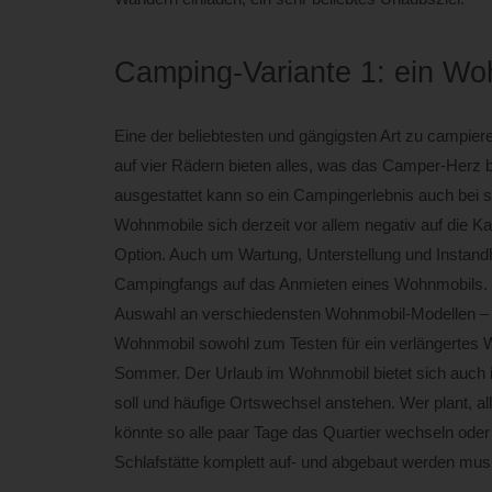
Camping-Variante 1: ein Wo
Eine der beliebtesten und gängigsten Art zu campier
auf vier Rädern bieten alles, was das Camper-Herz b
ausgestattet kann so ein Campingerlebnis auch bei
Wohnmobile sich derzeit vor allem negativ auf die K
Option. Auch um Wartung, Unterstellung und Instand
Campingfangs auf das Anmieten eines Wohnmobils. V
Auswahl an verschiedensten Wohnmobil-Modellen – fü
Wohnmobil sowohl zum Testen für ein verlängertes W
Sommer. Der Urlaub im Wohnmobil bietet sich auch 
soll und häufige Ortswechsel anstehen. Wer plant, a
könnte so alle paar Tage das Quartier wechseln oder
Schlafstätte komplett auf- und abgebaut werden mus