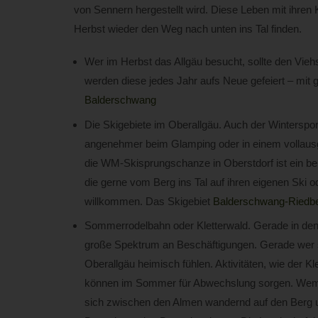
von Sennern hergestellt wird. Diese Leben mit ihre
Herbst wieder den Weg nach unten ins Tal finden.
Wer im Herbst das Allgäu besucht, sollte den Vie
werden diese jedes Jahr aufs Neue gefeiert – mit 
Balderschwang
Die Skigebiete im Oberallgäu. Auch der Winterspor
angenehmer beim Glamping oder in einem vollausge
die WM-Skisprungschanze in Oberstdorf ist ein bel
die gerne vom Berg ins Tal auf ihren eigenen Ski 
willkommen. Das Skigebiet
Balderschwang-Riedbe
Sommerrodelbahn oder Kletterwald. Gerade in den
große Spektrum an Beschäftigungen. Gerade wer sich
Oberallgäu heimisch fühlen. Aktivitäten, wie der K
können im Sommer für Abwechslung sorgen. Wem 
sich zwischen den Almen wandernd auf den Berg u