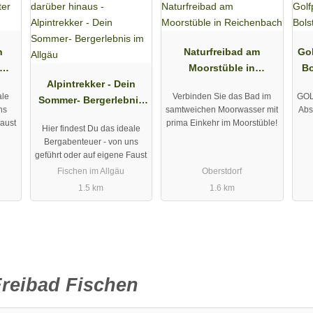
n
Naturfreibad am
Gol
Moorstüble in
Bo
Alpintrekker - Dein
Reichenbach
ale
Verbinden Sie das Bad im
GOL
Sommer- Bergerlebnis
ns
samtweichen Moorwasser mit
Abs
im Allgäu
Faust
prima Einkehr im Moorstüble!
Hier findest Du das ideale
Bergabenteuer - von uns
geführt oder auf eigene Faust
Fischen im Allgäu
Oberstdorf
1.5 km
1.6 km
Freibad Fischen