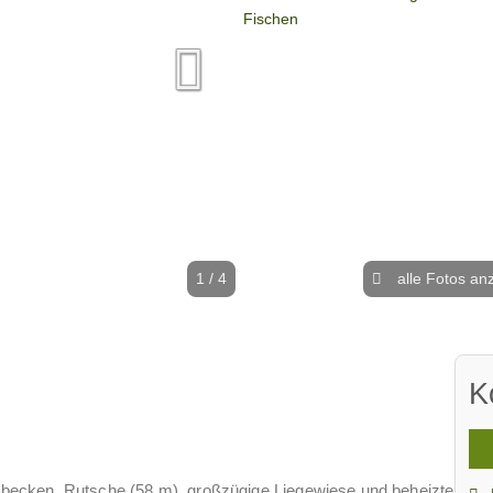
1 / 4
alle Fotos an
K
becken, Rutsche (58 m), großzügige Liegewiese und beheizte