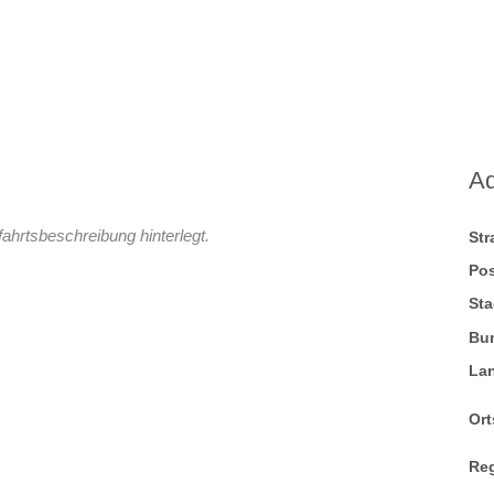
A
fahrtsbeschreibung hinterlegt.
St
Pos
Sta
Bu
La
Ort
Re