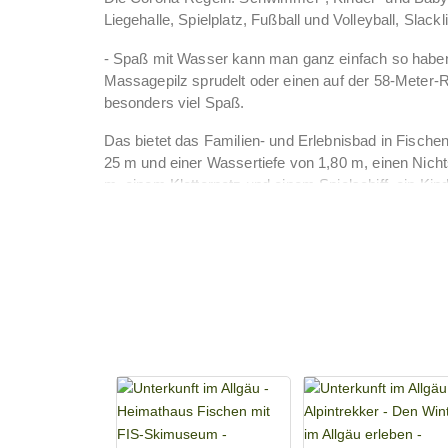
Liegehalle, Spielplatz, Fußball und Volleyball, Slack
- Spaß mit Wasser kann man ganz einfach so habe
Massagepilz sprudelt oder einen auf der 58-Meter
besonders viel Spaß.
Das bietet das Familien- und Erlebnisbad in Fisch
25 m und einer Wassertiefe von 1,80 m, einen Nich
m, einem Kletternetz und einem Spielschiff, ein Ki
Bereich, Tropfenwerfer, Wasserspielgarten, Slackline
Das Angebot wird abgerundet mit einem großen Lieg
reichlich Platz zum Fußball- und Badmintonspielen.
Außerdem gibt es noch:
Wasserspielgarten mit Bodensprudler
Ziehwehr, Hafen, Bach und vieles mehr
Und das Beste ist: der Eintritt ist mit der Hörnerdö