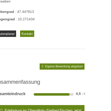
hwaben
eitengrad
:
47.447813
ngengrad
:
10.271434
utenplaner
Kontakt
Eigene Bewertung abgeben
usammenfassung
samteindruck
4,5
Erlebnisse im Oberallgäu
Freibad Fischen
jetzt