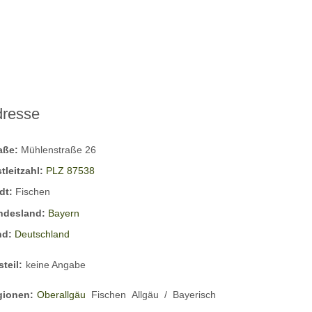
dresse
raße:
Mühlenstraße 26
tleitzahl:
PLZ 87538
dt:
Fischen
ndesland:
Bayern
nd:
Deutschland
steil:
keine Angabe
gionen:
Oberallgäu
Fischen
Allgäu
/
Bayerisch