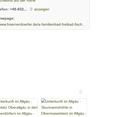
Erlebnis auf der Karte
lefon:
+49-832...
anzeigen
mepage:
ww.hoernerdoerfer.de/a-familienbad-freibad-fischen-allgaeu