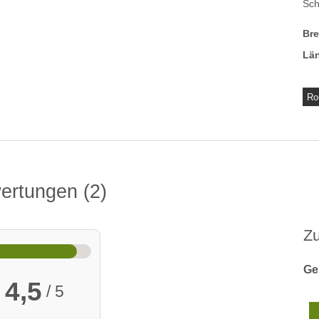
Sc
Br
Lä
Ro
wertungen
2
Z
Ge
4,5
/ 5