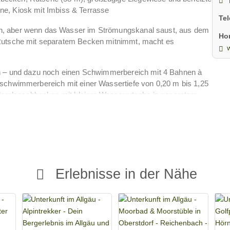
line, Kiosk mit Imbiss & Terrasse
Te
n, aber wenn das Wasser im Strömungskanal saust, aus dem
Ho
-Rutsche mit separatem Becken mitnimmt, macht es
w
en – und dazu noch einen Schwimmerbereich mit 4 Bahnen à
tschwimmerbereich mit einer Wassertiefe von 0,20 m bis 1,25
nderplanschbecken mit kleiner Wasserrutsche in separatem
, Cafeteria und viele weitere Attraktionen.
ebereich für Sonnenanbeter, einem Beach-Volleyballfeld,
Erlebnisse in der Nähe
rfer-Gästekarte (H-AWC) kostenfrei!