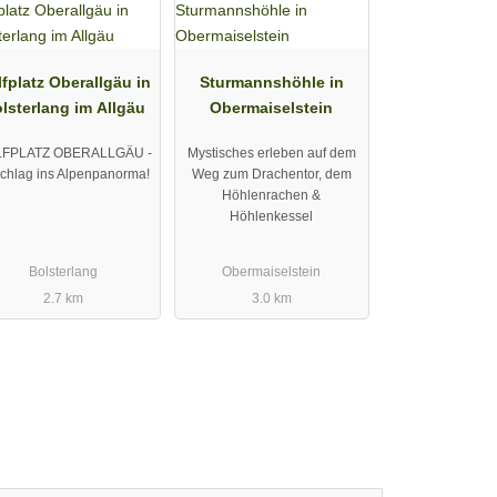
fplatz Oberallgäu in
Sturmannshöhle in
lsterlang im Allgäu
Obermaiselstein
FPLATZ OBERALLGÄU -
Mystisches erleben auf dem
chlag ins Alpenpanorma!
Weg zum Drachentor, dem
Höhlenrachen &
Höhlenkessel
Bolsterlang
Obermaiselstein
2.7 km
3.0 km