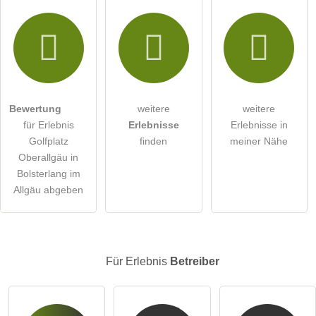
Hiermit akzeptiere ich die
AGB
.
Die
Datenschutzerklärung
habe ich zur Kenntnis genommen.
öffentliche Frage stellen
Abbrechen
Bewertung
weitere
weitere
für Erlebnis
Erlebnisse
Erlebnisse in
Hinweis:
Bitte beachten Sie, öffentliche Fragen sind
für alle
Golfplatz
finden
meiner Nähe
Besucher sichtbar
.
Oberallgäu in
Klicken Sie hier um eine
individuelle Frage
an den
Bolsterlang im
Erlebnis-Eintrag zu stellen
.
Allgäu abgeben
Für Erlebnis
Betreiber