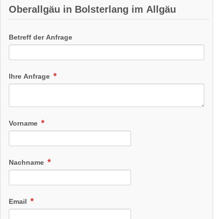
er
erl
Fi
Oberallgäu in Bolsterlang im Allgäu
w
an
sc
an
g
he
Betreff der Anfrage
g
im
n
be
All
im
i
gä
All
Ihre Anfrage
Bo
u
gä
lst
u
erl
Vorname
an
g
Nachname
Email