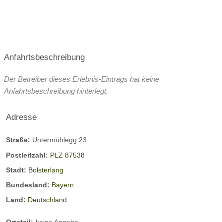
-
Al
herrlicher
FEINSTEN
C
ph
Umgebung!
87527
af
or
87538
Ofterschwang,
é
n
Bolsterlang,
Bayern,
Anfahrtsbeschreibung
Bayern,
Deutschland
&
in
Deutschland
Br
Of
Online-
Der Betreiber dieses Erlebnis-Eintrags hat keine
Online-
Tischreservierung
ot
ter
Anfahrtsbeschreibung hinterlegt.
Tischreservierung
ze
sc
Gutscheine
Adresse
its
h
tu
w
Straße:
Untermühlegg 23
Details
Details
be
an
anzeigen
anzeigen
Postleitzahl:
PLZ 87538
g
Stadt:
Bolsterlang
im
Bundesland:
Bayern
All
Land:
Deutschland
gä
u
Ortsteil:
keine Angabe