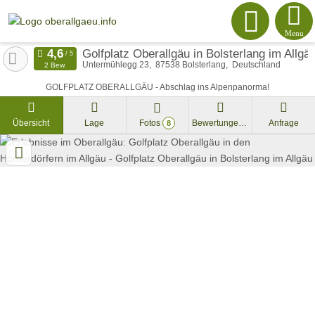
Menu
Golfplatz Oberallgäu in Bolsterlang im Allgä
Untermühlegg 23
87538
Bolsterlang
Deutschland
2 Bew.
GOLFPLATZ OBERALLGÄU - Abschlag ins Alpenpanorma!
Übersicht
Lage
Fotos
Bewertungen
Anfrage
8