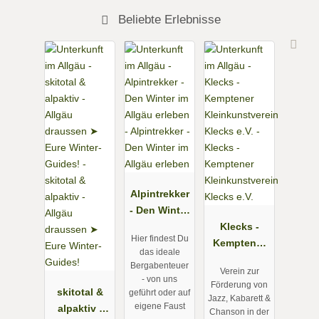
Beliebte Erlebnisse
Alpintrekker
- Den Winter
im Allgäu
Klecks -
Hier findest Du
erleben
Kemptener
das ideale
Kleinkunstv
Bergabenteuer
Verein zur
erein Klecks
- von uns
Förderung von
skitotal &
e.V.
geführt oder auf
Jazz, Kabarett &
eigene Faust
alpaktiv -
Chanson in der