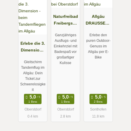
Naturfreibad
Allgäu
Freibergsee
DRAUSSEN -
mit
E-Bike-
Ganzjähriges
Erlebe den
Bootsverleih
Touren im
Ausflugs- und
puren Outdoor-
Erlebe die 3.
bei
Allgäu
Einkehrziel mit
Genuss im
Dimension -
Oberstdorf
Badespaß vor
Allgäu per E-
beim
großartiger
Bike
Gleitschirm
Kulisse
Tandemflieg
Tandemflug im
en im Allgäu
Allgäu: Dein
Ticket zur
Schwerelosigke
it
1 Bew.
1 Bew.
2 Bew.
Oberstdorf
Oberstdorf
Sonthofen
0.4 km
2.8 km
11.8 km