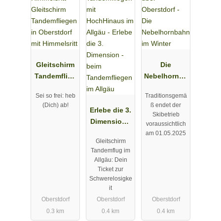
Gleitschirm
Die
Tandemflieg
Nebelhornba
en in
hn im Winter
Sei so frei: heb
Traditionsgemä
Oberstdorf
(Dich) ab!
ß endet der
mit
Erlebe die 3.
Skibetrieb
Himmelsritt
Dimension -
voraussichtlich
beim
am 01.05.2025
Gleitschirm
Tandemflieg
Tandemflug im
en im Allgäu
Allgäu: Dein
Ticket zur
Schwerelosigke
it
Oberstdorf
Oberstdorf
Oberstdorf
0.3 km
0.4 km
0.4 km