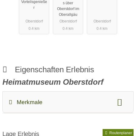
Vorteilsgenieße
s über
r
Oberstdorf im
Oberallgäu
Oberstdorf
Oberstdorf
Oberstdorf
0.4 km
0.4 km
0.4 km
Eigenschaften Erlebnis
Heimatmuseum Oberstdorf
Merkmale
Kategorien:
Museum
Saison:
ganzjährig
Lage Erlebnis
Routenplaner