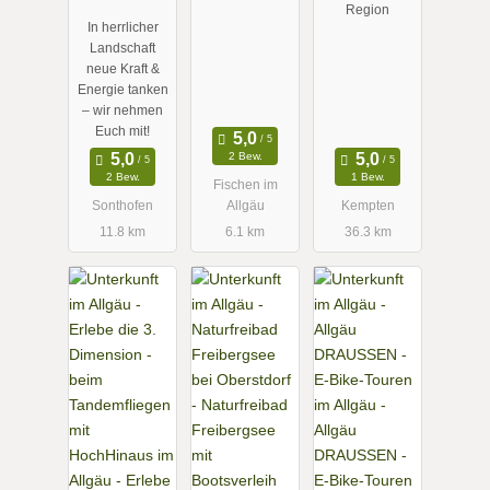
Allgäu
Region
In herrlicher
draussen ➤
Landschaft
Eure Winter-
neue Kraft &
Guides!
Energie tanken
– wir nehmen
Euch mit!
2 Bew.
2 Bew.
1 Bew.
Fischen im
Sonthofen
Allgäu
Kempten
11.8 km
6.1 km
36.3 km