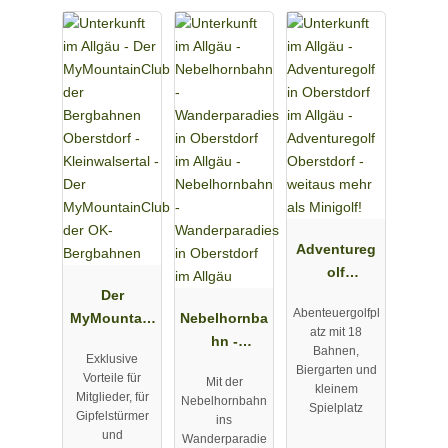
Adventureg
olf
Der
Oberstdorf -
Abenteuergolfpl
MyMountain
Nebelhornba
weitaus
atz mit 18
Club der OK-
hn -
mehr als
Bahnen,
Exklusive
Bergbahnen
Wanderpara
Minigolf!
Biergarten und
Vorteile für
Mit der
dies in
kleinem
Mitglieder, für
Nebelhornbahn
Spielplatz
Oberstdorf
Gipfelstürmer
ins
im Allgäu
und
Wanderparadie