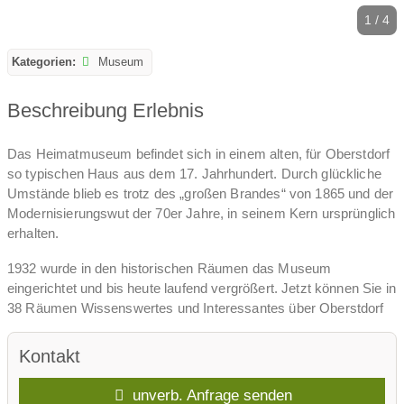
1 / 4
Kategorien:
Museum
Beschreibung Erlebnis
Das Heimatmuseum befindet sich in einem alten, für Oberstdorf
so typischen Haus aus dem 17. Jahrhundert. Durch glückliche
Umstände blieb es trotz des „großen Brandes“ von 1865 und der
Modernisierungswut der 70er Jahre, in seinem Kern ursprünglich
erhalten.
1932 wurde in den historischen Räumen das Museum
eingerichtet und bis heute laufend vergrößert. Jetzt können Sie in
38 Räumen Wissenswertes und Interessantes über Oberstdorf
und seine Vergangenheit erfahren.
Kontakt
Unter anderem wird veranschaulicht, ➤ wie die bettelarmen
Bewohner unseres Bergdorfes im 19. Jahrhundert überlebten
unverb. Anfrage senden
und arbeiteten, ➤ unter welch großen Mühen unsere Vorfahren