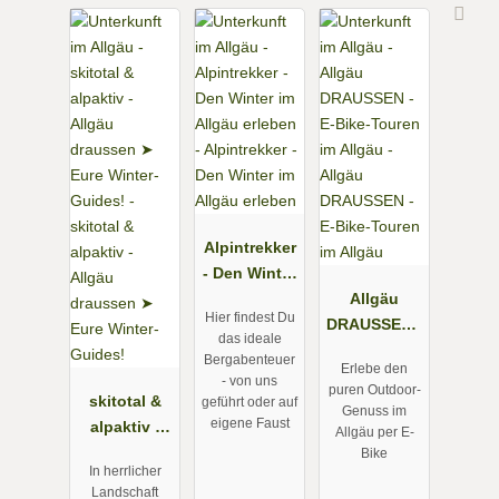
Alpintrekker
- Den Winter
im Allgäu
Allgäu
Hier findest Du
erleben
DRAUSSEN -
das ideale
E-Bike-
Bergabenteuer
Erlebe den
Touren im
- von uns
puren Outdoor-
skitotal &
Allgäu
geführt oder auf
Genuss im
eigene Faust
alpaktiv -
Allgäu per E-
Allgäu
Bike
In herrlicher
draussen ➤
Landschaft