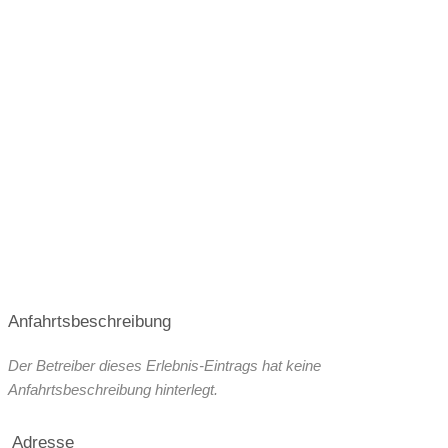
Saison:
Sommer
Wetter:
bei jedem Wetter
Videolink:
Um diesen Inhalt von
YouTube/SoundCloud sehen zu können,
müssen Sie Ihre
Cookie-Einstellungen
anpassen: Erlauben Sie "Targeting"
Cookies.
Anfahrtsbeschreibung
Der Betreiber dieses Erlebnis-Eintrags hat keine
Anfahrtsbeschreibung hinterlegt.
Adresse