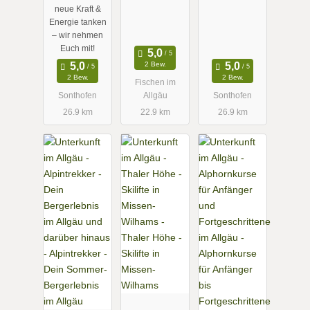
Eure Winter-
neue Kraft &
Guides!
Energie tanken
– wir nehmen
Euch mit!
2 Bew.
2 Bew.
2 Bew.
Fischen im
Sonthofen
Allgäu
Sonthofen
26.9 km
22.9 km
26.9 km