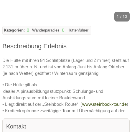
1 / 13
Kategorien:
Wanderparadies
Hüttenführer
Beschreibung Erlebnis
Die Hütte mit ihren 84 Schlafplätze (Lager und Zimmer) steht auf
2.131 m über n. N. und ist von Anfang Juni bis Anfang Oktober
(je nach Wetter) geöffnet / Winterraum ganzjährig!
• Die Hütte gilt als
idealer Alpinausbildungsstützpunkt: Schulungs- und
Ausbildungsraum mit kleiner Boulderwand.
• Liegt direkt auf der „Steinbock Route“ (
www.steinbock-tour.de
)
• Krottenkopfrunde zweitägige Tour mit Übernächtigung auf der
Hermann von Barth Hütte
• Zentral gelegen
Kontakt
am Haupthöhenweg der Hornbachkette (Enzensberger Weg)