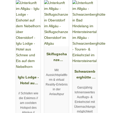
Skiflugscha
nze
Oberstdorf
Mit
im Allgäu
Schwarzenb
Aussichtsplattfo
Iglu Lodge -
erghütte -
rm & virtual
Hotel aus
Touren- &
Reality-Erlebnis
Ganzjährig
Schnee und
Einkehrziel
in der
lohnenswertes
// Schlafen wie
Anlaufspur
Eis auf dem
im
Ausflugs- &
die Eskimos //
Nebelhorn
Hintersteiner
Einkehrziel mit
am coolsten
tal
Übernachtungs
Hotspot des
möglichkeit
Allgäus //