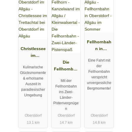
Hermann von Barth-Hütte - Düsseldorferweg - Auf der March -
Fürschießersattel - Kemptner Hütte
Alle Fotos DAV Düsseldorf / Andrea Hinz
Fellhornbah
Christlessee
n in
im
Oberstdorf -
Eine Fahrt mit
Trettachtal
Die
Allgäu im
der
Kulinarische
bei
Fellhornbah
Sommer
Fellhornbahn
Glücksmomente
Oberstdorf
n - Zwei-
verspricht
& erholsame
Mit der
im Allgäu
Länder-
unvergessliche
Auszeit in
Fellhornbahn
Bergmomente!
Pistenspaß
paradiesischer
ins Zwei-
Umgebung
Länder-
Pistenvergnüge
n
Oberstdorf
Oberstdorf
Oberstdorf
13.1 km
14.7 km
14.8 km