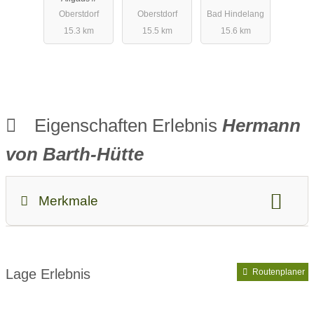
Oberstdorf
Oberstdorf
Bad Hindelang
15.3 km
15.5 km
15.6 km
Eigenschaften Erlebnis
Hermann
von Barth-Hütte
Merkmale
Kategorien:
Wanderparadies
Hüttenführer
Kinder & Familie:
Kinder sind willkommen
Lage Erlebnis
Routenplaner
Parken & Anreise:
keine Anreise mit PKW möglich