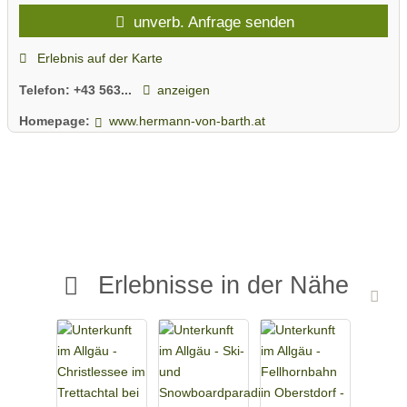
zwischen Kemptner Hütte und Kaufbeurer Haus
unverb. Anfrage senden
• Einer der schönsten Gipfel – Panoramablicke auf die Lechtaler
Alpen mit 3000ern
Erlebnis auf der Karte
• Kletterparadies mit über 50 sanierten Routen
Telefon:
+43 563...
anzeigen
Wegbeschreibung
Homepage:
www.hermann-von-barth.at
Elbigenalp (A) - Jaustenstation Kasermandl - Hermann von
Barth-Hütte
Alternative Tourenvorschläge
Elbigenalp (A) - Jausenstation Käsermandl - Balschtesattel -
Hermann-von-Barth-Hütte - Schafscharte - Großmähder -
Jagdhütte - Jausenstation Gibleralm - Elbigenalp (A)
Erlebnisse in der Nähe
Hüttenverbindungswege
Hermann von Barth-Hütte - Kemptner Hütte (1)
Hermann von Barth-Hütte - Krottenkopfscharte - Muttlerscharte -
Kemptner Hütte
Hermann von Barth-Hütte - Kemptner Hütte (2)