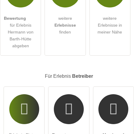
Die
Datenschutzerklärung
habe ich zur Kenntnis genommen.
öffentliche Frage stellen
Abbrechen
Bewertung
weitere
weitere
für Erlebnis
Erlebnisse
Erlebnisse in
Hinweis:
Bitte beachten Sie, öffentliche Fragen sind
für alle
Hermann von
finden
meiner Nähe
Besucher sichtbar
.
Barth-Hütte
Klicken Sie hier um eine
individuelle Frage
an den
abgeben
Erlebnis-Eintrag zu stellen
.
Für Erlebnis
Betreiber