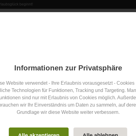
laubsglück beginnt!
rant
Erlebnisse
Veranstaltungen
Aus der Region
Informationen zur Privatsphäre
se Website verwendet - Ihre Erlaubnis vorausgesetzt - Cookies
liche Technologien für Funktionen, Tracking und Targeting. Ma
unktionen sind nur mit Erlaubnis von Cookies möglich. Außerd
brauchen wir Ihr Einverständnis um Daten zu sammeln, auf dere
Grundlage wir diese Website weiter verbessern.
Alle akzeptieren
Alle ablehnen