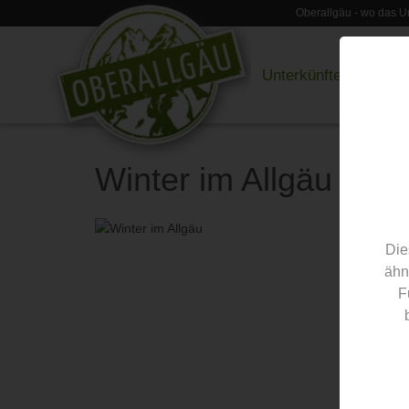
Oberallgäu - wo das Ur
Unterkünfte
Restau
Winter im Allgäu
Die
ähn
F