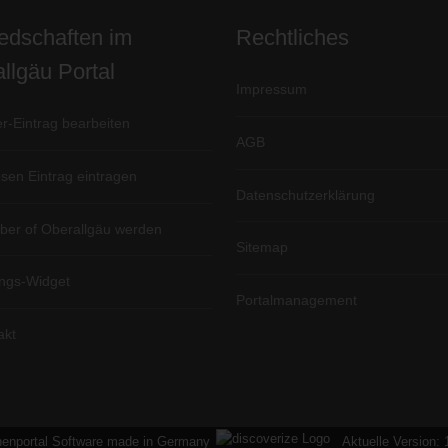
iedschaften im
Rechtliches
llgäu Portal
Impressum
er-Eintrag bearbeiten
AGB
sen Eintrag eintragen
Datenschutzerklärung
er of Oberallgäu werden
Sitemap
ngs-Widget
Portalmanagement
akt
enportal Software made in Germany
Aktuelle Version: 