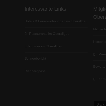
Interessante Links
Mitgl
Obera
Hotels & Ferienwohnungen im Oberallgäu
Mitglied
Restaurants im Oberallgäu
Kostenlo
Erlebnisse im Oberallgäu
Memb
Schneebericht
Bewertu
Riedbergpass
Kont
Branch