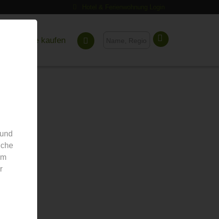
Hotel & Ferienwohnung Login
Gutscheine kaufen
 und
nche
em
r