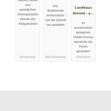
Kleines, feines
ungen in
Scholl -
und
Das
Kierwang
private
Landhaus
gemütliches
Bestehende
bei
Sauna oder
Schmid - auf
Ferienparadies
wertschätzen
Bolsterlang
Infrarotkabin
der
abseits des
und die Zukunft
Im
Alltagstrubels!
e
Sonnenteras
neu gestalten
wunderschön
se über
gelegenen
Oberstdorf
Ortsteil Kornau
werdet Ihr die
Ferien
genießen!
Bolsterlang
Bad Hindelang
Oberstdorf