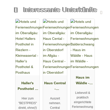
Interessante Unterkünfte
Haus im
Haller's
Haus Central
Wäldle -
Posthotel &
-
Ferienwohn
Liebevoll &
Posthaus
Ferienwohn
ungen
praktisch
Hier zum
Auszeit
ungen in
eingerichtete
"BESTPREIS"
nehmen.
Oberstdorf
Ferienwohnung
direkt, ohne(!)
Central