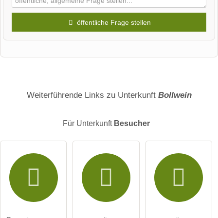
öffentliche Frage stellen
Vorname
Name
Weiterführende Links zu Unterkunft
Bollwein
Für Unterkunft
Besucher
E-Mail-Adresse (wird nicht veröffentlicht)
Hiermit akzeptiere ich die
AGB
.
Die
Datenschutzerklärung
habe ich zur Kenntnis genommen.