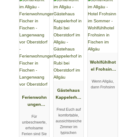
Wohlfühlhot
el Frohsinn
in Fischen
Wenn Allgäu,
im Allgäu
dann Frohsinn
Gästehaus
Ferienwohn
Kappelerhof
ungen
in Rubi bei
Freut Euch auf
Fischer in
Oberstdorf
komfortable,
Für
Fischen -
im Allgäu
aussichtsreiche
unbeschwerte,
Langenwan
Zimmer im
erholsame
g vor
typischen
Ferien sind Sie