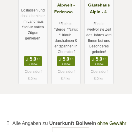
Oberstdorf -
Alpwelt -
Gästehaus
Loslassen und
Schöllang
Ferienwohn
Alpin - 4-
das Leben hier,
im Allgäu
ungen im
Sterne
im Landhaus
*Freiheit.
Für die
Herzen von
Ferienwohn
Stoß in vollen
*Berge. *Natur.
wertvollste Zeit
Oberstdorf
ungen im
Zügen
*Urlaub -
des Jahres wird
genießen!
im Allgäu
Allgäu
durchatmen &
Ihnen bei uns
entspannen in
Besonderes
Oberstdorf
geboten!
2 Bew.
1 Bew.
1 Bew.
Oberstdorf
Oberstdorf
Oberstdorf
3.0 km
3.4 km
3.0 km
Alle Angaben zu
Unterkunft Bollwein
ohne Gewähr