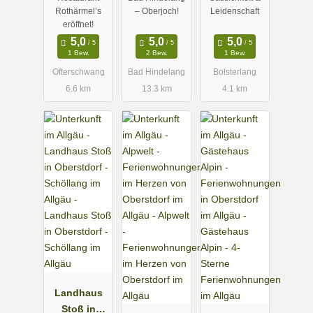
Rothärmel’s
– Oberjoch!
Leidenschaft
eröffnet!
1 Bew.
2 Bew.
1 Bew.
Ofterschwang
Bad Hindelang
Bolsterlang
6.6 km
13.3 km
4.1 km
Landhaus
Stoß in