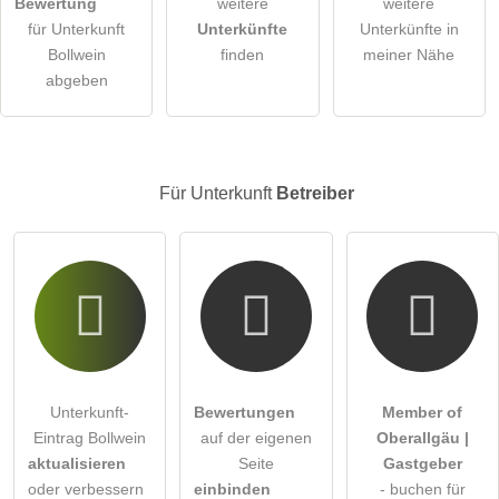
Bewertung
weitere
weitere
öffentliche Frage stellen
Abbrechen
für Unterkunft
Unterkünfte
Unterkünfte in
Bollwein
finden
meiner Nähe
Hinweis:
Bitte beachten Sie, öffentliche Fragen sind
für alle
abgeben
Besucher sichtbar
.
Klicken Sie hier um eine
individuelle Frage
an den
Unterkunft-Eintrag zu stellen
.
Für Unterkunft
Betreiber
Unterkunft-
Bewertungen
Member of
Eintrag Bollwein
auf der eigenen
Oberallgäu |
aktualisieren
Seite
Gastgeber
oder verbessern
einbinden
- buchen für