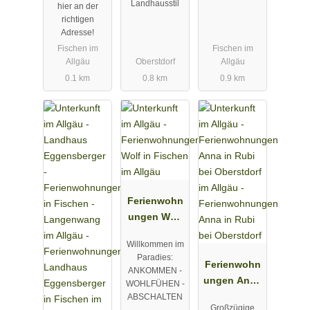
Landhausstil
Oberstdorf
hier an der
richtigen
Adresse!
Fischen im
Fischen im
Allgäu
Oberstdorf
Allgäu
0.1 km
0.8 km
0.9 km
Ferienwohn
ungen Wolf
in Fischen
Willkommen im
im Allgäu
Paradies:
Ferienwohn
ANKOMMEN -
ungen Anna
WOHLFÜHEN -
in Rubi bei
ABSCHALTEN
Großzügige