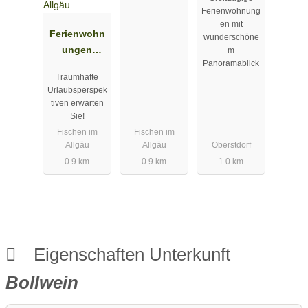
Oberstdorf
Ferienwohnung
en mit
Ferienwohn
wunderschöne
ungen
m
Panoramablick
Landhaus
Traumhafte
Eggensberg
Urlaubsperspek
er in
tiven erwarten
Fischen im
Sie!
Allgäu
Fischen im
Fischen im
Allgäu
Allgäu
Oberstdorf
0.9 km
0.9 km
1.0 km
Eigenschaften Unterkunft
Bollwein