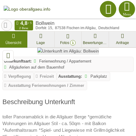
Menu
Bollwein
Dorfstr. 15
87538
Fischen im Allgäu
Deutschland
2 Bew.
Übersicht
Lage
Fotos
Bewertungen
Anfrage
1
Unterkunftsart:
Ferienwohnung / Appartement
Allgäuferien auf dem Bauernhof
Verpflegung
Freizeit
Ausstattung:
Parkplatz
Ausstattung Ferienwohnungen / Zimmer
Beschreibung Unterkunft
toller Panoramablick in die Allgäuer Berge *gemütliche
Wohnungen im Allgäuer Stil - ca. 50qm - mit Balkon
*Aufenthaltsraum *Spiel- und Liegewiese mit Grillmöglichkeit