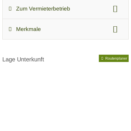
Zum Vermieterbetrieb
Ab-Preis bei Standardbelegung:
45
Merkmale
Unterkunftsart:
Ferienwohnung / Appartement
Lage Unterkunft
Routenplaner
Allgäuferien auf dem Bauernhof
Vorteilskarte:
Allgäu-Walser-Pass
Ausstattung:
Parkplatz