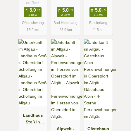
eröffnet!
1 Bew.
2 Bew.
1 Bew.
Ofterschwang
Bad Hindelang
Bolsterlang
15.9 km
23.9 km
11.5 km
Landhaus
Stoß in
Oberstdorf -
Alpwelt -
Gästehaus