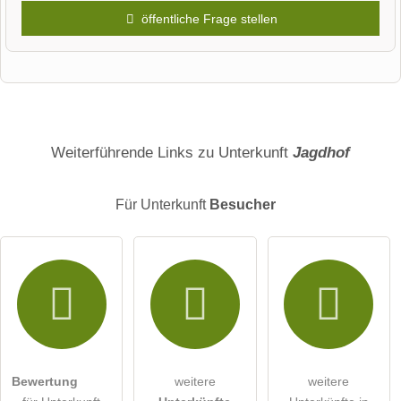
öffentliche Frage stellen
Vorname
Name
Weiterführende Links zu Unterkunft
Jagdhof
Für Unterkunft
Besucher
E-Mail-Adresse (wird nicht veröffentlicht)
Hiermit akzeptiere ich die
AGB
.
Die
Datenschutzerklärung
habe ich zur Kenntnis genommen.
Bewertung
weitere
weitere
öffentliche Frage stellen
Abbrechen