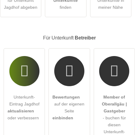
für Unterkunft
Unterkünfte
Unterkünfte in
Jagdhof abgeben
finden
meiner Nähe
Hinweis:
Bitte beachten Sie, öffentliche Fragen sind
für alle
Besucher sichtbar
.
Klicken Sie hier um eine
individuelle Frage
an den
Unterkunft-Eintrag zu stellen
.
Für Unterkunft
Betreiber
Unterkunft-
Bewertungen
Member of
Eintrag Jagdhof
auf der eigenen
Oberallgäu |
aktualisieren
Seite
Gastgeber
oder verbessern
einbinden
- buchen für
diesen
Unterkunft-