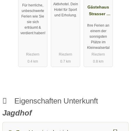
Kleinwalsert
Kleinwalsert
Aktivhotel. Dein
Für herrliche,
al in Riezlern
al
Gästehaus
Hotel für Sport
unbeschwerte
Strasser -
und Erholung.
Ferien wie Sie
Appartement
sie sich
Ihre Ferien an
s im
erträumt &
einem der
verdient haben!
Kleinwalsert
sonnigsten
al
Plätze im
Kleinwalsertal
Riezlern
Riezlern
Riezlern
0.4 km
0.7 km
0.8 km
Eigenschaften Unterkunft
Jagdhof