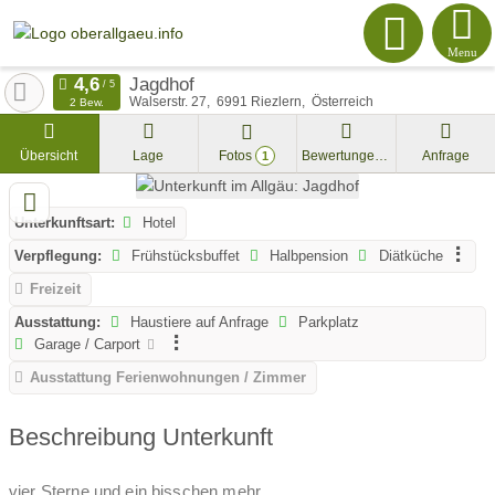
Menu
Jagdhof
Walserstr. 27
6991
Riezlern
Österreich
2 Bew.
Übersicht
Lage
Fotos
Bewertungen
Anfrage
1
Unterkunftsart:
Hotel
Verpflegung:
Frühstücksbuffet
Halbpension
Diätküche
Freizeit
Ausstattung:
Haustiere auf Anfrage
Parkplatz
Garage / Carport
Ausstattung Ferienwohnungen / Zimmer
Beschreibung Unterkunft
vier Sterne und ein bisschen mehr...