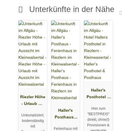
Unterkünfte in der Nähe
Haller's
Riezler Höhe
Posthotel &
- Urlaub mit
Posthaus
Hier zum
Aussicht im
Haller's
"BESTPREIS"
Unkompliziert,
Kleinwalsert
Posthaus -
direkt, ohne(!)
bodenständig
al
Ferienhaus
Provisionen &
mit
Ferienhaus mit
in Riezlern
versteckte