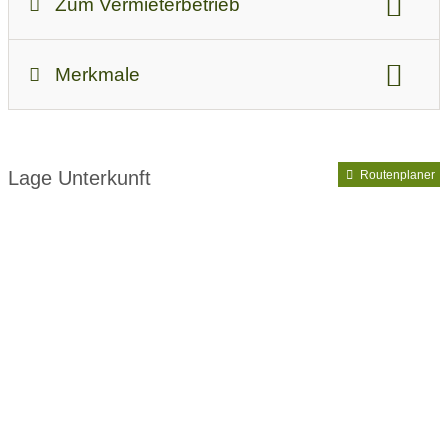
Zum Vermieterbetrieb
Ab-Preis bei Standardbelegung:
59
Merkmale
Unterkunftsart:
Hotel
Vorteilskarte:
Allgäu-Walser-Pass
Lage Unterkunft
Routenplaner
Verpflegung:
Frühstücksbuffet
Halbpension
Diätküche
Naturküche
Vegetarisch
Vollwertküche
Ausstattung:
Haustiere auf Anfrage
Parkplatz
Garage / Carport
Hallenbad
Sauna
Massagen
Aufzug
bedingt behindertengerecht
bedingt allergikergerecht