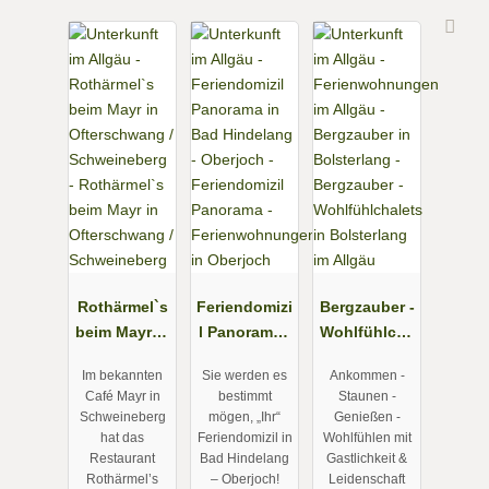
Rothärmel`s
Feriendomizi
Bergzauber -
beim Mayr in
l Panorama -
Wohlfühlcha
Ofterschwan
Ferienwohn
lets in
Im bekannten
Sie werden es
Ankommen -
g /
ungen in
Bolsterlang
Café Mayr in
bestimmt
Staunen -
Schweineber
Oberjoch
im Allgäu
Schweineberg
mögen, „Ihr“
Genießen -
g
hat das
Feriendomizil in
Wohlfühlen mit
Restaurant
Bad Hindelang
Gastlichkeit &
Rothärmel’s
– Oberjoch!
Leidenschaft