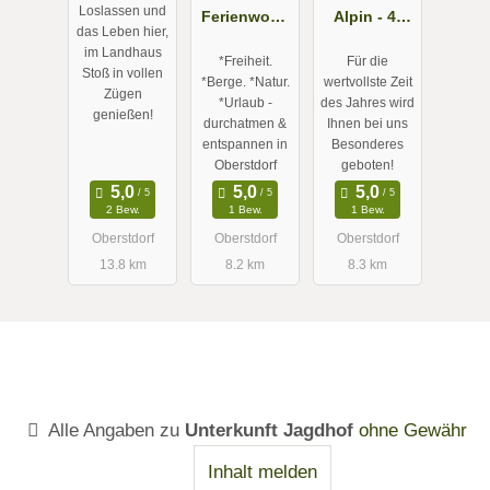
Loslassen und
Schöllang
Ferienwohn
Alpin - 4-
das Leben hier,
im Allgäu
ungen im
Sterne
im Landhaus
*Freiheit.
Für die
Herzen von
Ferienwohn
Stoß in vollen
*Berge. *Natur.
wertvollste Zeit
Oberstdorf
ungen im
Zügen
*Urlaub -
des Jahres wird
genießen!
im Allgäu
Allgäu
durchatmen &
Ihnen bei uns
entspannen in
Besonderes
Oberstdorf
geboten!
2 Bew.
1 Bew.
1 Bew.
Oberstdorf
Oberstdorf
Oberstdorf
13.8 km
8.2 km
8.3 km
Alle Angaben zu
Unterkunft Jagdhof
ohne Gewähr
Inhalt melden