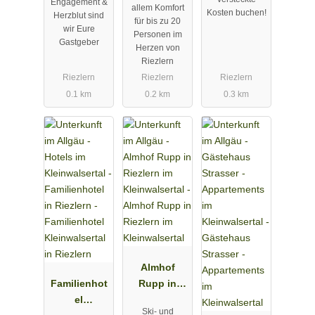
Engagement &
allem Komfort
Kosten buchen!
im
Herzblut sind
für bis zu 20
wir Eure
Kleinwalsert
Personen im
Gastgeber
al
Herzen von
Riezlern
Riezlern
Riezlern
Riezlern
0.1 km
0.2 km
0.3 km
Almhof
Familienhot
Rupp in
el
Riezlern im
Ski- und