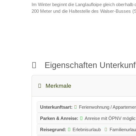
Im Winter beginnt die Langlaufloipe gleich oberhal
200 Meter und die Haltestelle des Walser-Busses (Sk
Die Zimmer und Appartements im „Lichterberg“ sind l
alle über einen Balkon - und wie könnte es anders se
Bergwelt des Kleinwalsertals.
Gut zu wissen: Kinder sind herzlich willkommen, Kin
Aufenthalten erweisen sich Waschmaschine und Troc
Eigenschaften Unterkun
Wenn Ihr als Gruppe mit Freunden, Bekannten oder 
schätzen wissen, dass Euch dann sowohl die Geme
Verfügung stehen.
Merkmale
Lasst Euch überzeugen, hier bei uns im „Lichterber
darauf, Euch bald bei uns begrüßen zu dürfen.
Unterkunftsart:
Ferienwohnung / Appartemen
Herzlichst, Eure Familie Caroline Riezler!
Parken & Anreise:
Anreise mit ÖPNV möglic
Reisegrund:
Erlebnisurlaub
Familienurla