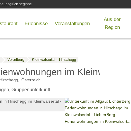
laubsglück beginnt!
Aus der
staurant
Erlebnisse
Veranstaltungen
Region
Vorarlberg
Kleinwalsertal
Hirschegg
rienwohnungen im Kleinwalserta
Hirschegg
Österreich
ngen, Gruppenunterkunft