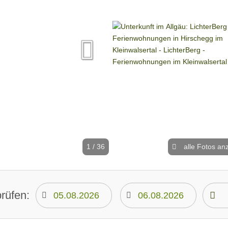
1 / 36
alle Fotos an
prüfen: