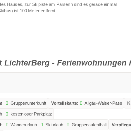
b des Hauses, zur Skipiste am Parsenn sind es gerade einmal
ibus) ist 100 Meter entfernt.
ichtdurchflutet, freundlich und modern gestaltet und verfügen
in - über einen faszinierenden Blick auf die grandiose
derbetten sind vorhanden und für alle Fälle oder bei längeren
kner als sehr praktisch.
ft
LichterBerg - Ferienwohnungen i
der größeren Familie bei uns wohnt, werdet Ihr es zu
inschaftsküche als auch der Yoga- und Meditationsraum zur
g“ wird Gastfreundschaft großgeschrieben und wir freuen uns
t
Gruppenunterkunft
Vorteilskarte:
Allgäu-Walser-Pass
K
h
kostenloser Parkplatz
ub
Wanderurlaub
Skiurlaub
Gruppenaufenthalt
Verpfleg