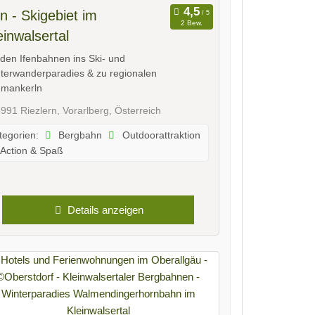
en - Skigebiet im
2 Bew.
einwalsertal
 den Ifenbahnen ins Ski- und
terwanderparadies & zu regionalen
mankerln
991 Riezlern, Vorarlberg, Österreich
Bergbahn
Outdoorattraktion
tegorien:
Action & Spaß
Details anzeigen