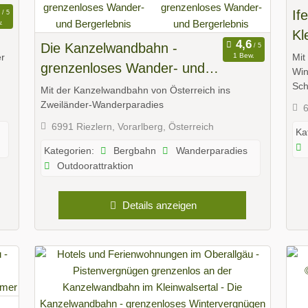
If
.
Kl
Die Kanzelwandbahn -
1 Bew.
er
Mit
grenzenloses Wander- und
Win
Bergerlebnis
Sch
Mit der Kanzelwandbahn von Österreich ins
Zweiländer-Wanderparadies
6
6991 Riezlern, Vorarlberg, Österreich
Ka
Bergbahn
Wanderparadies
Kategorien:
Outdoorattraktion
Details anzeigen