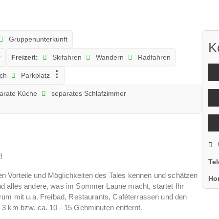
Gruppenunterkunft
K
r
Freizeit:
Skifahren
Wandern
Radfahren
ich
Parkplatz
arate Küche
separates Schlafzimmer
!
Te
elen Vorteile und Möglichkeiten des Tales kennen und schätzen
Ho
d alles andere, was im Sommer Laune macht, startet Ihr
rum mit u.a. Freibad, Restaurants, Caféterrassen und den
 3 km bzw. ca. 10 - 15 Gehminuten entfernt.