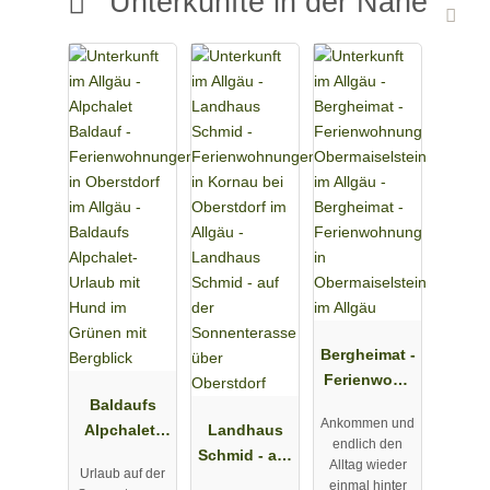
Unterkünfte in der Nähe
Bergheimat -
Ferienwohn
Baldaufs
ung in
Ankommen und
Alpchalet-
Landhaus
Obermaisels
endlich den
Urlaub mit
Schmid - auf
tein im
Alltag wieder
Urlaub auf der
Hund im
der
Allgäu
einmal hinter