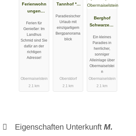
Ferienwohn
Tannhof ***
ungen
in
Paradiesischer
Landhaus
Oberstdorf
Berghof
Urlaub mit
Ferien für
Schmid
im Allgäu
Schwarzenb
einzigartigem
Genießer: Im
erg am
Bergpanorama
Landhus
Ein kleines
Alpenwildpa
blick
Schmid sind Sie
Paradies in
rk
dafür an der
herrlicher,
richtigen
Obermaisels
sonniger
Adresse!
tein
Alleinlage über
Obermaiselstei
n
Obermaiselstein
Oberstdorf
Obermaiselstein
2.1 km
2.1 km
2.1 km
Eigenschaften Unterkunft
M.