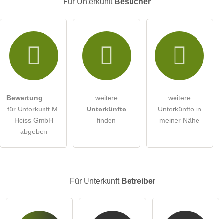
Für Unterkunft
Besucher
E-Mail-Adresse (wird nicht veröffentlicht)
Hiermit akzeptiere ich die
AGB
.
Die
Datenschutzerklärung
habe ich zur Kenntnis genommen.
Bewertung
weitere
weitere
öffentliche Frage stellen
Abbrechen
für Unterkunft M.
Unterkünfte
Unterkünfte in
Hoiss GmbH
finden
meiner Nähe
Hinweis:
Bitte beachten Sie, öffentliche Fragen sind
für alle
abgeben
Besucher sichtbar
.
Klicken Sie hier um eine
individuelle Frage
an den
Unterkunft-Eintrag zu stellen
.
Für Unterkunft
Betreiber