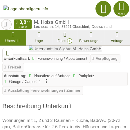
Menu
M. Hoiss GmbH
Lochbachstr. 14
87561
Oberstdorf
Deutschland
1 Bew.
Übersicht
Lage
Fotos
Bewertungen
Anfrage
1
Unterkunftsart:
Ferienwohnung / Appartement
Verpflegung
Freizeit
Ausstattung:
Haustiere auf Anfrage
Parkplatz
Garage / Carport
Ausstattung Ferienwohnungen / Zimmer
Beschreibung Unterkunft
Wohnungen mit 1, 2 und 3 Räumen + Küche, Bad/WC (30-72
qm), Balkon/Terrasse für 2-6 Pers. in div. Häusern und Lagen im