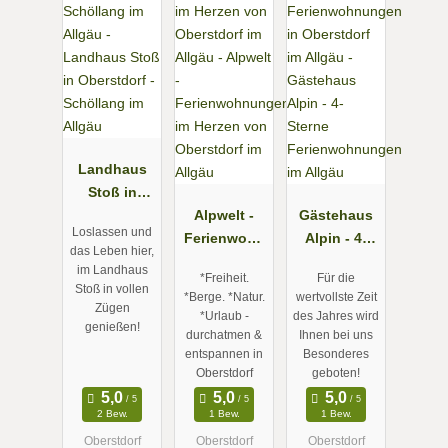
Landhaus
Stoß in
Oberstdorf -
Alpwelt -
Gästehaus
Loslassen und
Schöllang
Ferienwohn
Alpin - 4-
das Leben hier,
im Allgäu
ungen im
Sterne
im Landhaus
*Freiheit.
Für die
Herzen von
Ferienwohn
Stoß in vollen
*Berge. *Natur.
wertvollste Zeit
Oberstdorf
ungen im
Zügen
*Urlaub -
des Jahres wird
genießen!
im Allgäu
Allgäu
durchatmen &
Ihnen bei uns
entspannen in
Besonderes
Oberstdorf
geboten!
2 Bew.
1 Bew.
1 Bew.
Oberstdorf
Oberstdorf
Oberstdorf