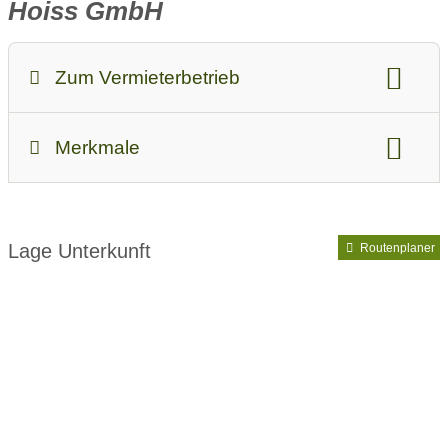
Hoiss GmbH
Zum Vermieterbetrieb
Ab-Preis bei Standardbelegung:
22
Merkmale
Unterkunftsart:
Ferienwohnung / Appartement
Vorteilskarte:
Allgäu-Walser-Pass
Lage Unterkunft
Routenplaner
Ausstattung:
Haustiere auf Anfrage
Parkplatz
Garage / Carport
Hallenbad
Sauna
Kinderausstattung
Aufzug
bedingt behindertengerecht
bedingt allergikergerecht