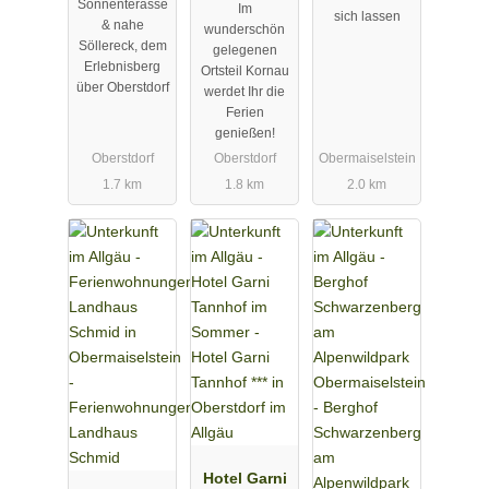
Sonnenterasse
Im
Grünen mit
Sonnenteras
sich lassen
& nahe
wunderschön
Bergblick
se über
Söllereck, dem
gelegenen
Oberstdorf
Erlebnisberg
Ortsteil Kornau
über Oberstdorf
werdet Ihr die
Ferien
genießen!
Oberstdorf
Oberstdorf
Obermaiselstein
1.7 km
1.8 km
2.0 km
Hotel Garni