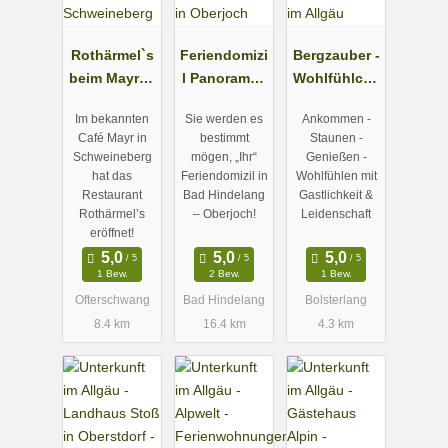
Rothärmel`s
Feriendomizi
Bergzauber -
beim Mayr in
l Panorama -
Wohlfühlcha
Ofterschwan
Ferienwohn
lets in
Im bekannten
Sie werden es
Ankommen -
g /
ungen in
Bolsterlang
Café Mayr in
bestimmt
Staunen -
Schweineber
Oberjoch
im Allgäu
Schweineberg
mögen, „Ihr“
Genießen -
g
hat das
Feriendomizil in
Wohlfühlen mit
Restaurant
Bad Hindelang
Gastlichkeit &
Rothärmel’s
– Oberjoch!
Leidenschaft
eröffnet!
1 Bew.
2 Bew.
1 Bew.
Ofterschwang
Bad Hindelang
Bolsterlang
8.4 km
16.4 km
4.3 km