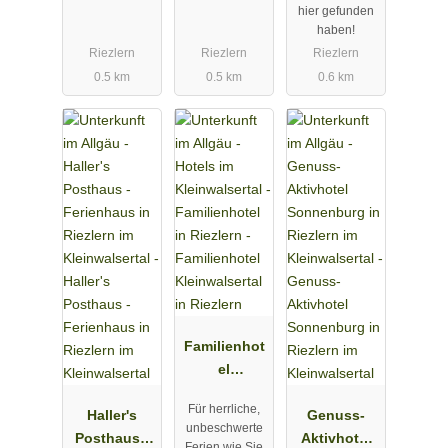
Kleinwalsert
hier gefunden
haben!
al
Riezlern
Riezlern
Riezlern
0.5 km
0.5 km
0.6 km
Familienhot
el
Kleinwalsert
Für herrliche,
Haller's
al in Riezlern
Genuss-
unbeschwerte
Posthaus -
Aktivhotel
Ferien wie Sie