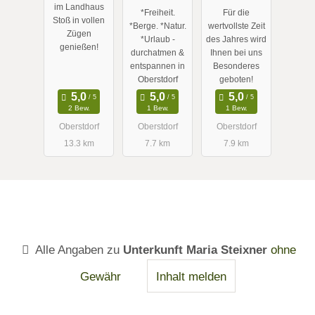
im Allgäu
ungen im
Sterne
im Landhaus
*Freiheit.
Für die
Herzen von
Ferienwohn
Stoß in vollen
*Berge. *Natur.
wertvollste Zeit
Oberstdorf
ungen im
Zügen
*Urlaub -
des Jahres wird
genießen!
im Allgäu
Allgäu
durchatmen &
Ihnen bei uns
entspannen in
Besonderes
Oberstdorf
geboten!
2 Bew.
1 Bew.
1 Bew.
Oberstdorf
Oberstdorf
Oberstdorf
13.3 km
7.7 km
7.9 km
Alle Angaben zu
Unterkunft Maria Steixner
ohne
Gewähr
Inhalt melden