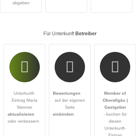
abgeben
Besucher sichtbar
.
Klicken Sie hier um eine
individuelle Frage
an den
Unterkunft-Eintrag zu stellen
.
Für Unterkunft
Betreiber
Unterkunft-
Bewertungen
Member of
Eintrag Maria
auf der eigenen
Oberallgäu |
Steixner
Seite
Gastgeber
aktualisieren
einbinden
- buchen für
oder verbessern
diesen
Unterkunft-
Eintrag