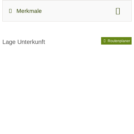
Ab-Preis bei Standardbelegung:
45
Merkmale
Unterkunftsart:
Ferienwohnung / Appartement
Vorteilskarte:
Allgäu-Walser-Pass
Lage Unterkunft
Routenplaner
Ausstattung:
Parkplatz