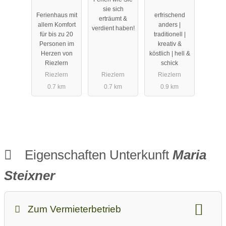
Ferienhaus
Sonnenburg
sie sich
Ferienhaus mit
erfrischend
in Riezlern
in Riezlern
erträumt &
allem Komfort
anders |
verdient haben!
im
im
für bis zu 20
traditionell |
Kleinwalsert
Kleinwalsert
Personen im
kreativ &
al
al
Herzen von
köstlich | hell &
Riezlern
schick
Riezlern
Riezlern
Riezlern
0.7 km
0.7 km
0.9 km
Eigenschaften Unterkunft
Maria
Steixner
Zum Vermieterbetrieb