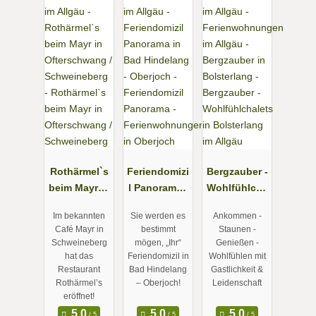
Rothärmel`s
Feriendomizi
Bergzauber -
beim Mayr in
l Panorama -
Wohlfühlcha
Ofterschwan
Ferienwohn
lets in
Im bekannten
Sie werden es
Ankommen -
g /
ungen in
Bolsterlang
Café Mayr in
bestimmt
Staunen -
Schweineber
Oberjoch
im Allgäu
Schweineberg
mögen, „Ihr“
Genießen -
g
hat das
Feriendomizil in
Wohlfühlen mit
Restaurant
Bad Hindelang
Gastlichkeit &
Rothärmel’s
– Oberjoch!
Leidenschaft
eröffnet!