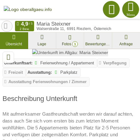
Menu
Maria Steixner
Walserstraße 11
6991
Riezlern
Österreich
2 Bew.
Übersicht
Lage
Fotos
Bewertungen
Anfrage
1
Unterkunftsart:
Ferienwohnung / Appartement
Verpflegung
Freizeit
Ausstattung:
Parkplatz
Ausstattung Ferienwohnungen / Zimmer
Beschreibung Unterkunft
Mit aufmerksamer Gastfreundschaft werden wir darauf achten,
dass auch Sie sich vom ersten bis zum letzten Moment
wohlfühlen. Die 5 Appartements bieten Platz für 2-5 Personen
und verfügen über zeitgemäßen Komfort. Parkplatz und