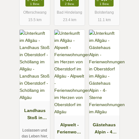
1 Bew.
2 Bew.
1 Bew.
Ofterschwang
Bad Hindelang
Bolsterlang
15.5 km
23.4 km
11.1 km
Landhaus
Stoß in
Oberstdorf -
Alpwelt -
Gästehaus
Loslassen und
Schöllang
Ferienwohn
Alpin - 4-
das Leben hier,