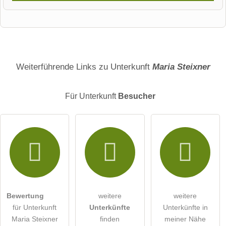
Vorname
Name
Weiterführende Links zu Unterkunft
Maria Steixner
Für Unterkunft
Besucher
E-Mail-Adresse (wird nicht veröffentlicht)
Hiermit akzeptiere ich die
AGB
.
Die
Datenschutzerklärung
habe ich zur Kenntnis genommen.
Bewertung
weitere
weitere
öffentliche Frage stellen
Abbrechen
für Unterkunft
Unterkünfte
Unterkünfte in
Maria Steixner
finden
meiner Nähe
Hinweis:
Bitte beachten Sie, öffentliche Fragen sind
für alle