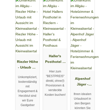
Haller's
Riezler Höhe
Posthotel &
- Urlaub mit
Posthaus
Hier zum
Aussicht im
"BESTPREIS"
Unkompliziert,
Kleinwalsert
Alpenhof
direkt, ohne(!)
bodenständig
al
Jäger -
Provisionen &
mit
Hotelzimmer
versteckte
Engagement &
Ihren idealen
Kosten buchen!
&
Herzblut sind
Urlaubsort in
wir Eure
Ferienwohn
den Bergen
Gastgeber
ungen im
könnten Sie