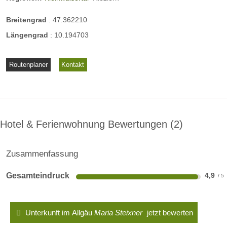
Breitengrad
:
47.362210
Längengrad
:
10.194703
Routenplaner
Kontakt
Hotel & Ferienwohnung Bewertungen
2
Zusammenfassung
Gesamteindruck
4,9
Unterkunft im Allgäu
Maria Steixner
jetzt bewerten