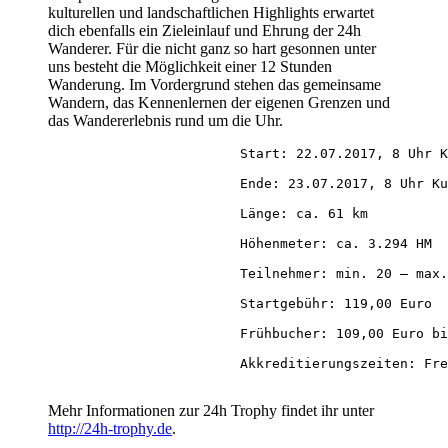
kulturellen und landschaftlichen Highlights erwartet
dich ebenfalls ein Zieleinlauf und Ehrung der 24h
Wanderer. Für die nicht ganz so hart gesonnen unter
uns besteht die Möglichkeit einer 12 Stunden
Wanderung. Im Vordergrund stehen das gemeinsame
Wandern, das Kennenlernen der eigenen Grenzen und
das Wandererlebnis rund um die Uhr.
			Start: 22.07.2017, 8 Uhr Kurpark Oberstaufen

			Ende: 23.07.2017, 8 Uhr Kurpark Oberstaufen

			Länge: ca. 61 km

			Höhenmeter: ca. 3.294 HM

			Teilnehmer: min. 20 – max. 200 Personen

			Startgebühr: 119,00 Euro

			Frühbucher: 109,00 Euro bis 28.04.2017

			Akkreditierungszeiten: Freitag, 21.07. von 16 bis 20 Uhr | Samstag, 22.07. ab 90 Min. bis max. 30 Min. vor Start

Mehr Informationen zur 24h Trophy findet ihr unter
http://24h-trophy.de
.