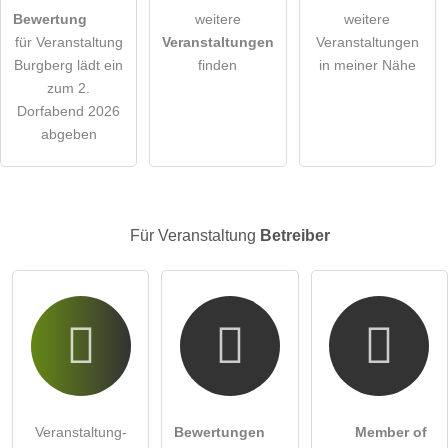
öffentliche Frage stellen
Abbrechen
Bewertung
weitere
weitere
Outdoorattraktion
für Veranstaltung
Veranstaltungen
Veranstaltungen
Naturerlebnis
Hinweis:
Bitte beachten Sie, öffentliche Fragen sind
für alle
Burgberg lädt ein
finden
in meiner Nähe
Action & Spaß
Besucher sichtbar
.
zum 2.
Klicken Sie hier um eine
individuelle Frage
an den
Dorfabend 2026
Details
Veranstaltung-Eintrag zu stellen
.
abgeben
anzeigen
Für Veranstaltung
Betreiber
Martplatz Oberallgäu:
Veranstaltung-
Bewertungen
Member of
Alpsee
Allgäutiss
Allgäu