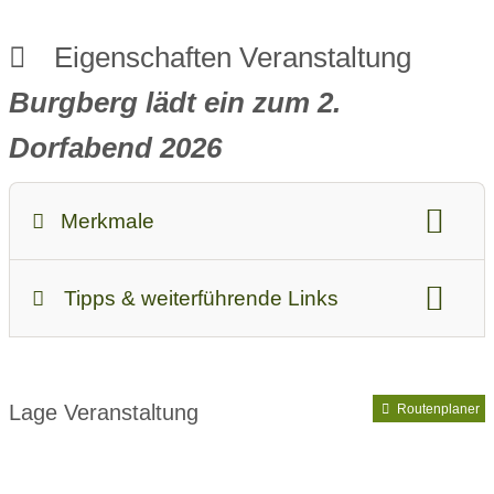
Eigenschaften Veranstaltung
Burgberg lädt ein zum 2.
Dorfabend 2026
Merkmale
Kategorien:
Tipps & weiterführende Links
Kultur & Brauchtum
Musik
Open-Air
Kinder & Familie:
Veranstalter:
Trachtenverein Burgberg
Kinder sind willkommen
Kindergerichte
Wetter:
bei schönem Wetter
Hier seid Ihr prima untergebracht:
Lage Veranstaltung
Routenplaner
Parken & Anreise:
Anreise mit ÖPNV möglich