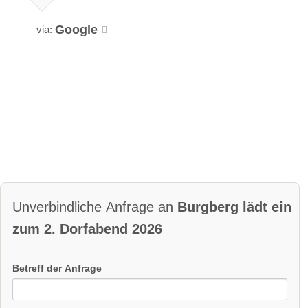
Burgberg
e.V.
be
Google
via:
rg
Details
Details
im
anzeigen
anzeigen
All
gä
u
Der Einkehrtipp - nicht nur vor oder nach dem
Event!:
Unverbindliche Anfrage an
Burgberg lädt ein
zum 2. Dorfabend 2026
Betreff der Anfrage
Wi
Fe
1 Bew.
3 Bew.
rts
rdl