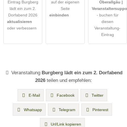
Eintrag Burgberg
auf der eigenen
Oberallgäu |
Outlet
imo –
Outlet in
lädt ein zum 2.
Seite
Veranstaltersuppo
am
Bikeshop
Sonthofe
Dorfabend 2026
einbinden
- buchen für
Erlebe
Euer
Erlebe
aktualisieren
diesen
vielfältigen
Bikeshop –
Shopping
Alpsee in
|
n im
oder verbessern
Veranstaltung-
Einkaufsspaß!
Mountainbike
neu! Hol Dir
Immenst
Bikeverlei
Allgäu
U.a. bei
& E-Bike Shop
Markenqualitä
Eintrag
adt im
h |
Fashion,
in Immenstadt
t zu
Sportbekleidu
im Allgäu
unschlagbare
Allgäu
Werkstat
ng &
n Preisen!
87509
t
Accessoire
Immenstadt
87527
87509
im Allgäu,
Sonthofen,
Veranstaltung
Burgberg lädt ein zum 2. Dorfabend
Immenstadt
Bayern,
Bayern,
im Allgäu,
Deutschland
Deutschland
2026
teilen und empfehlen:
Bayern,
Deutschland
E-Mail
Facebook
Twitter
Details
Details
Details
Whatsapp
Telegram
Pinterest
anzeigen
anzeigen
anzeigen
Url/Link kopieren