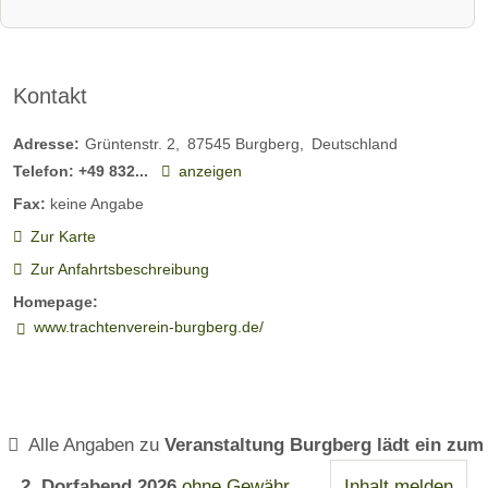
H
ne
au
n
s
Hi
Kontakt
in
rs
So
ch
Adresse:
Grüntenstr. 2
87545
Burgberg
Deutschland
nt
Dieses Erlebnis dürfte Dich vermutlich auch
Telefon:
+49 832...
anzeigen
interessieren:
ho
Fax:
keine Angabe
fe
Zur Karte
n
Zur Anfahrtsbeschreibung
Homepage:
www.trachtenverein-burgberg.de/
All
Bl
Al
2 Bew.
15 Bew.
1 Bew.
gä
ue
pi
u
-
ntr
Erlebe den
Canyoning im
Hier findest
puren
Herzen des
Du das ideale
D
Ri
ek
Alle Angaben zu
Veranstaltung Burgberg lädt ein zum
Outdoor-
Oberallgäus
Bergabenteue
R
ve
ke
Genuss im
r - von uns
2. Dorfabend 2026
ohne Gewähr
Inhalt melden