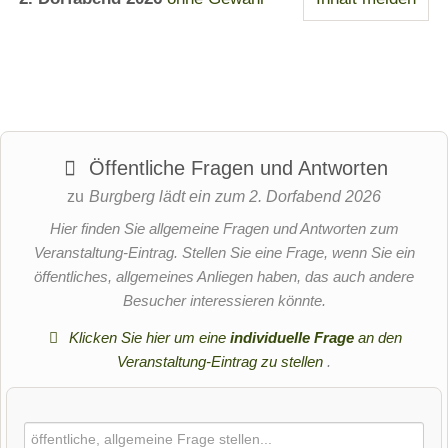
87527
A
r-
r -
Allgäu per E-
geführt oder
Burgberg,
Bike
auf eigene
U
C
D
Bayern,
Faust
87527
Deutschland
S
an
ei
Sonthofen,
87538
S
yo
n
Kategorien:
Bayern,
Fischen im
Online
E
ni
So
Deutschland
Allgäu,
buchbar
Bayern,
N
ng
m
Kategorien:
Öffentliche Fragen und Antworten
Klamm /
Deutschland
-
in
m
Online
Schlucht
zu
Burgberg lädt ein zum 2. Dorfabend 2026
Kategorien:
buchbar
E-
de
er
gemeinsam
Hier finden Sie allgemeine Fragen und Antworten zum
gemeinsam
gemeinsam
Bi
r
-
draußen
draußen
Veranstaltung-Eintrag. Stellen Sie eine Frage, wenn Sie ein
draußen
ke
St
Be
öffentliches, allgemeines Anliegen haben, das auch andere
Outdoorattraktion
Outdoorattraktion
-
ar
rg
Besucher interessieren könnte.
Naturerlebnis
To
zl
erl
Klicken Sie hier um eine
individuelle Frage
an den
ur
ac
eb
Veranstaltung-Eintrag zu stellen
.
Details
Details
Details
en
hk
ni
anzeigen
anzeigen
anzeigen
im
la
s
All
m
im