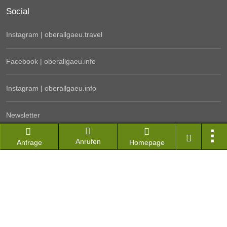
Social
Instagram | oberallgaeu.travel
Facebook | oberallgaeu.info
Instagram | oberallgaeu.info
Newsletter
Anrufen
Kontakt
Anfrage
Homepage
Hotel & Ferienwohnung Login