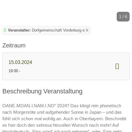
1 / 6
Veranstalter:
Dorfgemeinschaft Vorderburg e.V.
Zeitraum
15.03.2024
19:00 -
19:00 -
Beschreibung Veranstaltung
Einlass ab 18:30 Uhr - So&So beginnen um 20:00 Uhr - und
ab19:00 Uhr werdet Ihr von d'Verwandschaftsmusig bestens
unterhalten!
OANE.MOAN.I.NAM.I.NO“ 2024? Das klingt rein phonetisch
nach Morgenröte und aufgehender Sonne in Japan – und das
fühlt sich schon mal wohlig an. Auch in Oberbayern. Beschreibt
es hier doch den sehnsuchtsvollen Wunsch nach mehr! Auf
Hochdeutsch: „Eins würd‘ ich noch nehmen“, oder „Eins geht