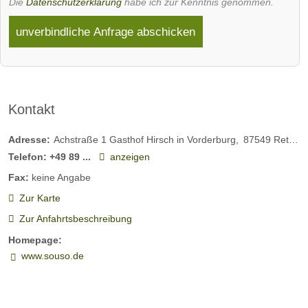
Die
Datenschutzerklärung
habe ich zur Kenntnis genommen.
-
unverbindliche Anfrage abschicken
Kr
an
ze
gg
Kontakt
Adresse:
Achstraße 1 Gasthof Hirsch in Vorderburg
87549
Rettenberg
Telefon:
+49 89 ...
anzeigen
Fax:
keine Angabe
Zur Karte
Zur Anfahrtsbeschreibung
Homepage:
www.souso.de