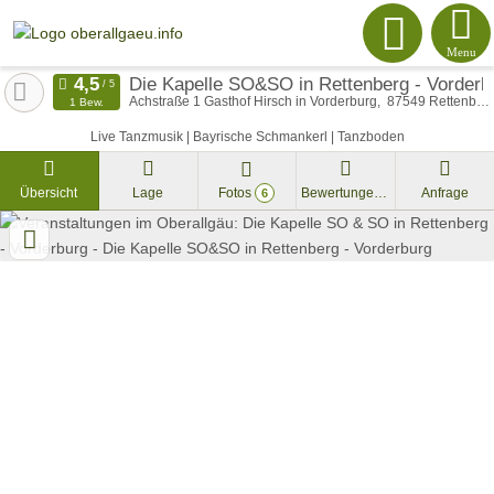
Menu
Die Kapelle SO&SO in Rettenberg - Vorderb
Achstraße 1 Gasthof Hirsch in Vorderburg
87549
Rettenberg
1 Bew.
Live Tanzmusik | Bayrische Schmankerl | Tanzboden
Übersicht
Lage
Fotos
Bewertungen
Anfrage
6