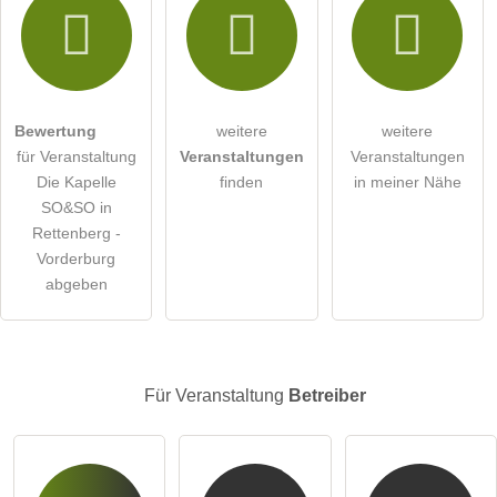
Hiermit akzeptiere ich die
AGB
.
Die
Datenschutzerklärung
habe ich zur Kenntnis genommen.
öffentliche Frage stellen
Abbrechen
Bewertung
weitere
weitere
für Veranstaltung
Veranstaltungen
Veranstaltungen
Hinweis:
Bitte beachten Sie, öffentliche Fragen sind
für alle
Die Kapelle
finden
in meiner Nähe
Besucher sichtbar
.
SO&SO in
Klicken Sie hier um eine
individuelle Frage
an den
Rettenberg -
Veranstaltung-Eintrag zu stellen
.
Vorderburg
abgeben
Für Veranstaltung
Betreiber