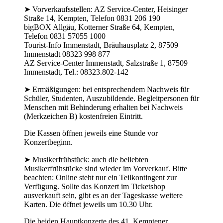
➤ Vorverkaufsstellen: AZ Service-Center, Heisinger
Straße 14, Kempten, Telefon 0831 206 190
bigBOX Allgäu, Kotterner Straße 64, Kempten,
Telefon 0831 57055 1000
Tourist-Info Immenstadt, Bräuhausplatz 2, 87509
Immenstadt 08323 998 877
AZ Service-Center Immenstadt, Salzstraße 1, 87509
Immenstadt, Tel.: 08323.802-142
➤ Ermäßigungen: bei entsprechendem Nachweis für
Schüler, Studenten, Auszubildende. Begleitpersonen für
Menschen mit Behinderung erhalten bei Nachweis
(Merkzeichen B) kostenfreien Eintritt.
Die Kassen öffnen jeweils eine Stunde vor
Konzertbeginn.
➤ Musikerfrühstück: auch die beliebten
Musikerfrühstücke sind wieder im Vorverkauf. Bitte
beachten: Online steht nur ein Teilkontingent zur
Verfügung. Sollte das Konzert im Ticketshop
ausverkauft sein, gibt es an der Tageskasse weitere
Karten. Die öffnet jeweils um 10.30 Uhr.
Die beiden Hauptkonzerte des 41. Kemptener