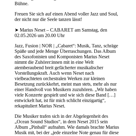
Bühne.
Freuen Sie sich auf einen Abend voller Jazz und Soul,
der nicht nur die Seele tanzen lässt!
➤ Marius Neset – CABARET am Samstag, den
02.05.2026 um 20.00 Uhr
Jazz, Fusion | NOR | „Cabaret“: Musik, Tanz, schräge
Späße und jede Menge Überraschungen. Das Album
des Saxofonisten und Komponisten Marius Neset
nimmt die Zuhörer:innen mit in eine Welt
atemberaubend breit gefächerter musikalischer
Vorstellungskraft. Auch wenn Neset nach
vielbeachteten orchestralen Werken zur kleinen
Besetzung zurückkehrt, meint man stets, mehr als nur
einer Handvoll von Musikern zuzuhören. „Wir haben
viele Konzerte gespielt und wie sich diese Band […]
entwickelt hat, ist für mich schlicht einzigartig“,
rekapituliert Marius Neset.
Die Musiker trafen sich in der Abgelegenheit des
„Ocean Sound Studios“, in dem Neset 2015 sein
Album „Pinball“ aufnahm. Wie damals brachte Marius
Musik mit, bei der „jede einzelne Note genau für diese