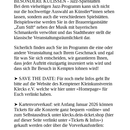
BESONDERE KULISSEN - Jazz-Spielstätten
Bei dem vielseitigen Jazz-Programm kann sich nicht
nur die hochwertige Auswahl an Künstler*innen sehen
lassen, sondern auch die verschiedenen Spielstätten.
Beispielsweise werden Sie in der Brauereigaststätte
„Zum Stift“ neben der Musik mit bayerischen
Schmankerln verwöhnt und das Stadttheater stellt die
klassische Veranstaltungsräumlichkeit dar.
Sicherlich finden auch Sie im Programm die eine oder
andere Veranstaltung nach Ihrem Geschmack und egal
für was Sie sich entscheiden, wir garantieren Ihnen,
dass jeder Auftritt einzigartig inszeniert sein wird und
dass sich Ihr Besuch in Kempten lohnen wird!
➤ SAVE THE DATE: Für noch mehr Infos geht Ihr
bitte auf die Website des Kemptener Kleinkunstverein
Klecks e.V. welche wir hier unter »Homepage« für
Euch verlinkt haben.
➤ Kartenvorverkauf: seit Anfang Januar 2026 können
Tickets für alle Konzerte ganz bequem »online« und
zum Selbstausdruck unter klecks.dein-ticket.shop (hier
auf dieser Seite verlinkt unter »Tickets & Infos«)
gekauft werden oder über die Vorverkaufsstellen: