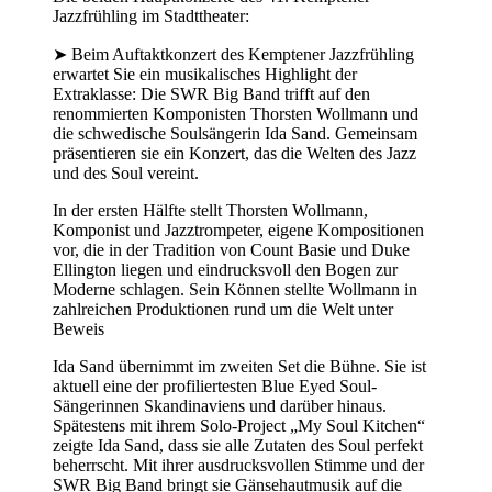
Jazzfrühling im Stadttheater:
➤ Beim Auftaktkonzert des Kemptener Jazzfrühling
erwartet Sie ein musikalisches Highlight der
Extraklasse: Die SWR Big Band trifft auf den
renommierten Komponisten Thorsten Wollmann und
die schwedische Soulsängerin Ida Sand. Gemeinsam
präsentieren sie ein Konzert, das die Welten des Jazz
und des Soul vereint.
In der ersten Hälfte stellt Thorsten Wollmann,
Komponist und Jazztrompeter, eigene Kompositionen
vor, die in der Tradition von Count Basie und Duke
Ellington liegen und eindrucksvoll den Bogen zur
Moderne schlagen. Sein Können stellte Wollmann in
zahlreichen Produktionen rund um die Welt unter
Beweis
Ida Sand übernimmt im zweiten Set die Bühne. Sie ist
aktuell eine der profiliertesten Blue Eyed Soul-
Sängerinnen Skandinaviens und darüber hinaus.
Spätestens mit ihrem Solo-Project „My Soul Kitchen“
zeigte Ida Sand, dass sie alle Zutaten des Soul perfekt
beherrscht. Mit ihrer ausdrucksvollen Stimme und der
SWR Big Band bringt sie Gänsehautmusik auf die