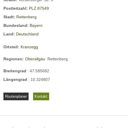
in
Postleitzahl:
PLZ 87549
Th
Details
Stadt:
Rettenberg
al
anzeigen
Bundesland:
Bayern
kir
Land:
Deutschland
ch
do
Ortsteil:
Kranzegg
rf
Regionen:
Oberallgäu
Rettenberg
Breitengrad
:
47.585682
Längengrad
:
10.324807
Routenplaner
Kontakt