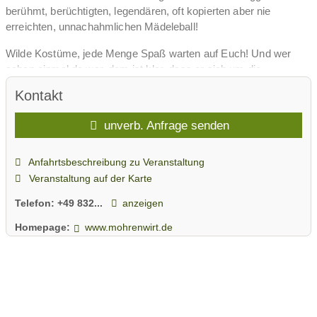
berühmt, berüchtigten, legendären, oft kopierten aber nie
erreichten, unnachahmlichen Mädeleball!
Wilde Kostüme, jede Menge Spaß warten auf Euch! Und wer
schon einmal da war, dem ist klar, dass er sich um die
Stimmung keine Sorgen machen muss!
Kontakt
Hier alle Termine im Fasching 2023: 11.01. mit den "Lamas" |
unverb. Anfrage senden
18.01. mit den "Chefs" | 25.01. mit den "Allgäuer
Bergvagabunden" | 01.02. mit "Alpfuier" | 08.02. mit
"Allgäufeager" | 15.02. mit den "Katzebachtel Musikanten"
Anfahrtsbeschreibung zu Veranstaltung
Veranstaltung auf der Karte
Aber eigentlich spielt es auch gar keine Rolle, welche Band wann
am Start ist, denn die Stimmung wird wie üblich zwischen
Telefon:
+49 832...
anzeigen
außergewöhnlich, unbeschreiblich und grandios sein!
Homepage:
www.mohrenwirt.de