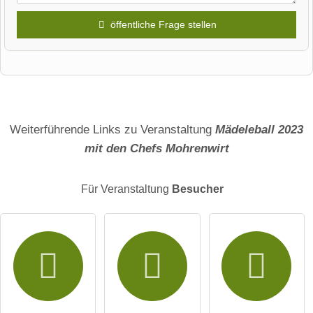
öffentliche Frage stellen
Vorname
Name
Weiterführende Links zu Veranstaltung
Mädeleball 2023
mit den Chefs Mohrenwirt
E-Mail-Adresse (wird nicht veröffentlicht)
Für Veranstaltung
Besucher
Hiermit akzeptiere ich die
AGB
.
Die
Datenschutzerklärung
habe ich zur Kenntnis genommen.