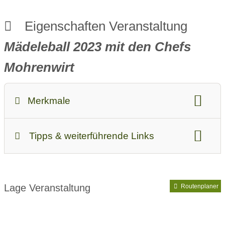
Eigenschaften Veranstaltung
Mädeleball 2023 mit den Chefs
Mohrenwirt
Merkmale
Kategorien:
Musik
Faschingskalender
Tipps & weiterführende Links
Kinder & Familie:
Kinder sind willkommen
Veranstalter:
Mohrenwirt - Rothärmel Gastronomie
Wetter:
bei jedem Wetter
Dafür dürftet Ihr Euch vermutlich auch
Lage Veranstaltung
Routenplaner
interessieren: