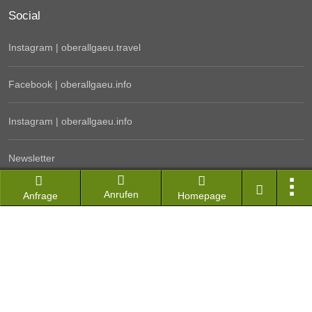
Social
Instagram | oberallgaeu.travel
Facebook | oberallgaeu.info
Instagram | oberallgaeu.info
Newsletter
Anrufen
Kontakt
Anfrage
Homepage
Hotel & Ferienwohnung Login