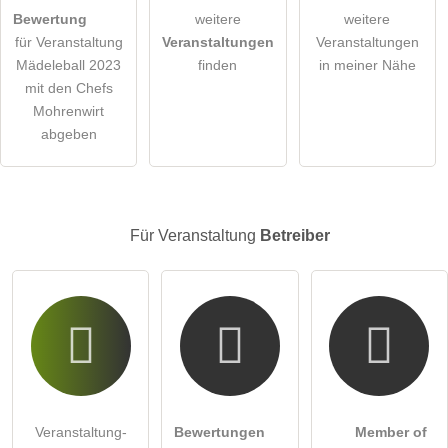
öffentliche Frage stellen
Abbrechen
Bewertung
weitere
weitere
für Veranstaltung
Veranstaltungen
Veranstaltungen
Hinweis:
Bitte beachten Sie, öffentliche Fragen sind
für alle
Mädeleball 2023
finden
in meiner Nähe
Besucher sichtbar
.
mit den Chefs
Klicken Sie hier um eine
individuelle Frage
an den
Mohrenwirt
Veranstaltung-Eintrag zu stellen
.
abgeben
Für Veranstaltung
Betreiber
Veranstaltung-
Bewertungen
Member of