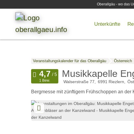
Oberallgäu - wo das Ur
Unterkünfte
Re
Veranstaltungskalender für das Oberallgäu
Österreich
Musikkapelle En
1 Bew.
Walserstraße 77
6991
Riezlern
Öst
Bergmesse mit zünftigem Frühschoppen an der