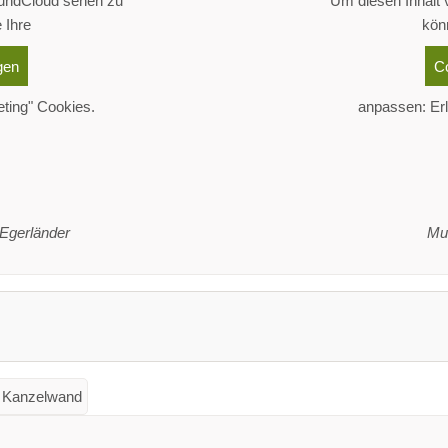
oundCloud sehen zu
Um diesen Inhalt
 Ihre
kön
gen
C
eting" Cookies.
anpassen: Erl
 Egerländer
Mu
- Kanzelwand