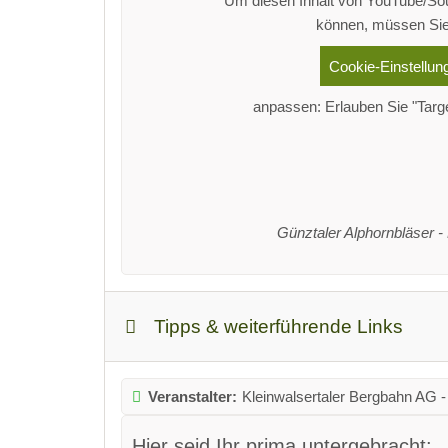
Um diesen Inhalt von YouTube/S
können, müssen Sie
Cookie-Einstellun
anpassen: Erlauben Sie "Targ
Günztaler Alphornbläser -
Tipps & weiterführende Links
Veranstalter:
Kleinwalsertaler Bergbahn AG 
Hier seid Ihr prima untergebracht: