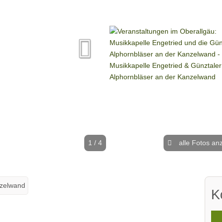
1 / 4
alle Fotos an
nzelwand
K