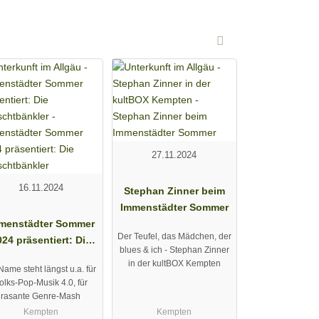
27.11.2024
16.11.2024
Stephan Zinner beim
Immenstädter Sommer
menstädter Sommer
Der Teufel, das Mädchen, der
024 präsentiert: Die
blues & ich - Stephan Zinner
Fäaschtbänkler
in der kultBOX Kempten
 Name steht längst u.a. für
olks-Pop-Musik 4.0, für
rasante Genre-Mash
Kempten
Kempten