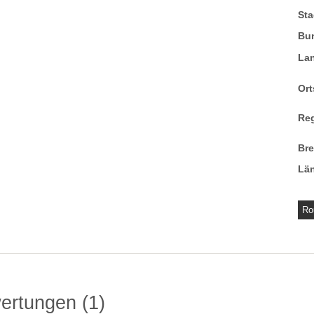
Sta
Bu
La
Ort
Re
Br
Lä
Ro
wertungen
1