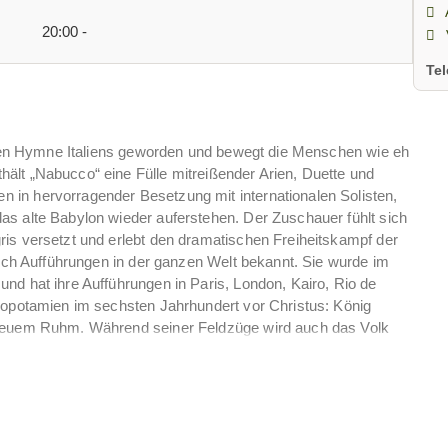
20:00 -
Te
ellen Hymne Italiens geworden und bewegt die Menschen wie eh
ält „Nabucco“ eine Fülle mitreißender Arien, Duette und
in hervorragender Besetzung mit internationalen Solisten,
as alte Babylon wieder auferstehen. Der Zuschauer fühlt sich
is versetzt und erlebt den dramatischen Freiheitskampf der
urch Aufführungen in der ganzen Welt bekannt. Sie wurde im
nd hat ihre Aufführungen in Paris, London, Kairo, Rio de
sopotamien im sechsten Jahrhundert vor Christus: König
 neuem Ruhm. Während seiner Feldzüge wird auch das Volk
volle Beziehungen zwischen der jüngeren Prinzessin Fenena
it der angeblichen Schwester Abigaille und dem Kämpfer
Verfall und Zerstörung, Macht und Intrigen und um Liebe und
cht aller Menschen nach Freiheit. Vom italienischen Volk des
gekürt, hat sie auch im 21. Jahrhundert immer noch Bestand