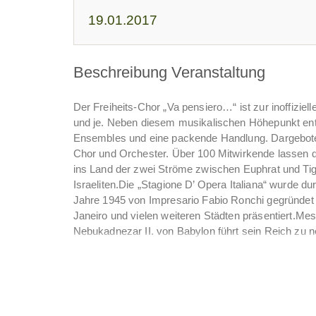
19.01.2017
Beschreibung Veranstaltung
Der Freiheits-Chor „Va pensiero…“ ist zur inoffizi
und je. Neben diesem musikalischen Höhepunkt enth
Ensembles und eine packende Handlung. Dargeboten 
Chor und Orchester. Über 100 Mitwirkende lassen d
ins Land der zwei Ströme zwischen Euphrat und Tigr
Israeliten.Die „Stagione D’ Opera Italiana“ wurde d
Jahre 1945 von Impresario Fabio Ronchi gegründet u
Janeiro und vielen weiteren Städten präsentiert.Me
Nebukadnezar II. von Babylon führt sein Reich zu
Israel unterworfen. Es entwickeln sich verhängnis
und ihrem jüdischen Geliebten Ismael, aber auch m
Zacharias. Eine hochdramatische Spielhandlung um 
Freiheit. Im Mittelpunkt steht die unbändige Sehnsu
19. Jahrhunderts zur Hymne des Freiheitskampfes 