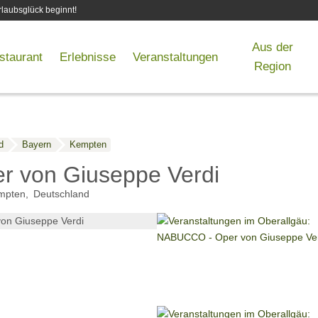
laubsglück beginnt!
Aus der
staurant
Erlebnisse
Veranstaltungen
Region
d
Bayern
Kempten
 von Giuseppe Verdi
mpten
Deutschland