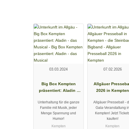
und nichts von ihrer Aktualität verloren.Verdis Mus
die emotionalen Höhen und Tiefen in unvergleichlich
Freiheit“ des Gefangenchors durch die Aufführung. 
dürft nicht verweilen! Lasst euch nieder auf sonnig
musikalischen Leitung ist es meisterlich gelungen, d
Geigen, Trompeten und Posaunen, Pauken und Blechbl
beeindruckend darzustellen. Imposante Bühnenbilder
wirkenden beleuchteten Kulissen geben der Aufführu
Monumentalität dieser Oper nur noch unterstreicht.
künstlerische Herausforderung dar: Sänger und Orch
neu auf die atmosphärischen und akustischen Gegeb
03.03.2024
07.02.2026
Duette und Ensembles dem Publikum einen stimmung
Stimmen bescheren.Erleben Sie also - nicht nur al
Big Box Kempten
Allgäuer Presseba
„Nabucco“- Herausragend, bewegend und tief beei
präsentiert: Aladin -
2026 in Kempten
das Musical
Unterhaltung für die ganze
Allgäuer Presseball - d
Familie mit Musik, jeder
Gala-Veranstaltung i
Menge Spannung und
Kempten! Jetzt Ticket
Humor!
kaufen!
Kempten
Kempten