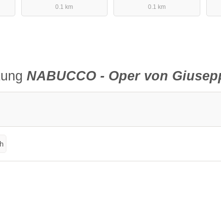
0.1 km
0.1 km
ltung
NABUCCO - Oper von Giusepp
h