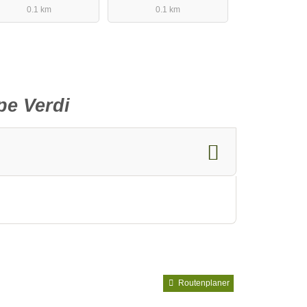
0.1 km
0.1 km
e Verdi
Routenplaner