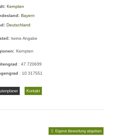
dt:
Kempten
ndesland:
Bayern
nd:
Deutschland
steil:
keine Angabe
gionen:
Kempten
eitengrad
:
47.720699
ngengrad
:
10.317551
utenplaner
Kontakt
Eigene Bewertung abgeben