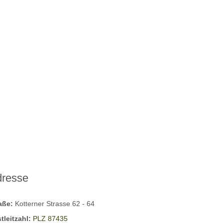
dresse
raße:
Kotterner Strasse 62 - 64
tleitzahl:
PLZ 87435