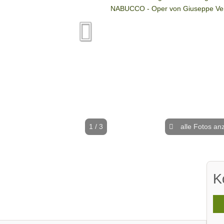
1 / 3
alle Fotos an
K