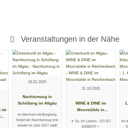
Veranstaltungen in der Nähe
28.02.2025
31.10.2025
Nachtumzug in
Schöllang im Allgäu
WINE & DINE im
1
 im
Moorstüble in
Im Wechsel mit Burgberg
in
Reichenbach
findet der Nachtumzug erst
🍷 So, ihr Lieben – ES IST
An d
wieder im Jahr 2027 statt!
SOWEIT!! ✨
K