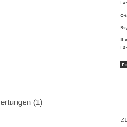
La
Ort
Re
Br
Lä
Ro
wertungen
1
Z