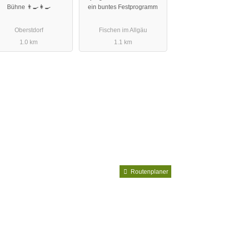
Bühne 👨‍🍳👩‍🍳
ein buntes Festprogramm
Oberstdorf
Fischen im Allgäu
1.0 km
1.1 km
Routenplaner