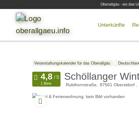
Oberallgäu - wo das Ur
Unterkünfte
Re
Veranstaltungskalender für das Oberallgäu
Deutschlan
Schöllanger Win
1 Bew.
Rubihornstraße
87561
Oberstdorf