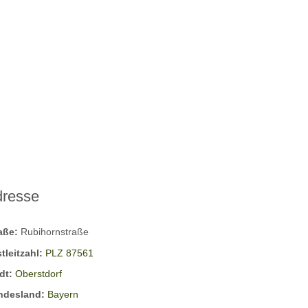
dresse
raße:
Rubihornstraße
tleitzahl:
PLZ 87561
dt:
Oberstdorf
ndesland:
Bayern