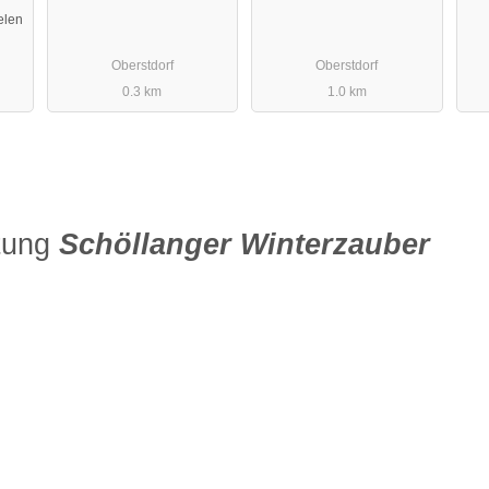
elen
Oberstdorf
Oberstdorf
0.3 km
1.0 km
ltung
Schöllanger Winterzauber