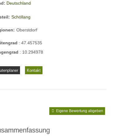
nd:
Deutschland
steil:
Schöllang
gionen:
Oberstdorf
eitengrad
:
47.457535
ngengrad
:
10.294978
utenplaner
Kontakt
Eigene Bewertung abgeben
usammenfassung