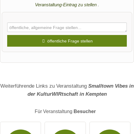
All
Veranstaltung-Eintrag zu stellen
.
gä
u
Kl
1 Bew.
ec
ks
öffentliche Frage stellen
Verein zur
Förderung
-
von Jazz,
Ke
Vorname
Kabarett &
m
Chanson in
der Region
pt
Name
87439
en
Weiterführende Links zu Veranstaltung
Smalltown Vibes in
Kempten
er
der KulturWIRtschaft in Kempten
Kategorien:
Kl
Online buchbar
E-Mail-Adresse (wird nicht veröffentlicht)
ei
Für Veranstaltung
Besucher
nk
Veranstaltungsreihen
un