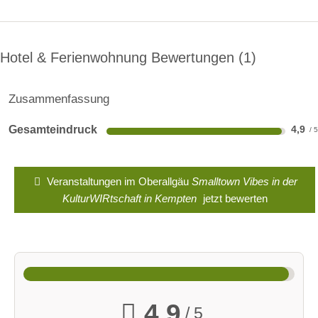
Freizeitspaß
of
trifft auf
"Z
Tradition &
u
Genuss im
Hotel & Ferienwohnung Bewertungen
1
Herzen des
m
Allgäus
Hi
Zusammenfassung
87477
rs
Sulzberg,
Gesamteindruck
4,9
ch
Bayern,
Deutschland
"
in
Unterkunftsart:
Veranstaltungen im Oberallgäu
Smalltown Vibes in der
Pension,
Su
KulturWIRtschaft in Kempten
jetzt bewerten
Hotel Garni,
lz
Gasthof
be
rg
Details
im
anzeigen
All
4,9
/ 5