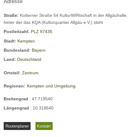
im
el
i
Adresse
Hotel
Unterkunftsart:
müssen Sie Ihre
Ferienwohnung
All
in
Ni
/ Appartement
Cookie-Einstellungen
Straße:
Kotterner Straße 54 KulturWIRtschaft in der Allgäuhalle,
gä
Ke
ed
Chalet /
hinter der das KQA (Kulturquartier Allgäu e.V.) steht
u
m
er
anpassen: Erlauben Sie "Targeting"
Ferienhaus
Postleitzahl:
PLZ 87435
Cookies.
pt
so
Gruppenunterkunft
Stadt:
Kempten
en
nt
Bundesland:
Bayern
im
ho
Details
Details
Details
Land:
Deutschland
Down the Hill - Smalltown Vibes (Official Video)
All
fe
anzeigen
anzeigen
anzeigen
gä
n
Ortsteil:
Zentrum
u
im
Regionen:
Kempten und Umgebung
O
be
Breitengrad
:
47.719540
ral
Längengrad
:
10.318640
G
lg
2 Bew.
as
äu
Routenplaner
Kontakt
th
Erholung &