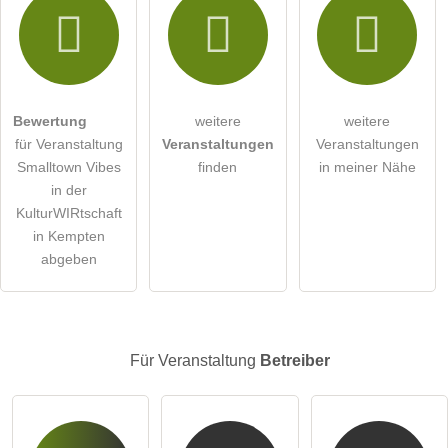
st
Details
Hiermit akzeptiere ich die
AGB
.
anzeigen
ve
rei
Die
Datenschutzerklärung
habe ich zur Kenntnis genommen.
n
öffentliche Frage stellen
Abbrechen
Kl
Bewertung
weitere
weitere
für Veranstaltung
Veranstaltungen
Veranstaltungen
ec
Hinweis:
Bitte beachten Sie, öffentliche Fragen sind
für alle
Smalltown Vibes
finden
in meiner Nähe
ks
Besucher sichtbar
.
in der
e.
Klicken Sie hier um eine
individuelle Frage
an den
KulturWIRtschaft
Veranstaltung-Eintrag zu stellen
.
V.
in Kempten
abgeben
Für Veranstaltung
Betreiber