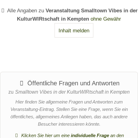
Deutschland
87477
R
ch
Sulzberg,
Alle Angaben zu
Veranstaltung Smalltown Vibes in der
Online-
Bayern,
es
"
KulturWIRtschaft in Kempten
ohne Gewähr
Tischreservierung
Deutschland
ta
mi
Inhalt melden
Online-
ur
t
Tischreservierung
an
Bi
t.
er
Details
Details
Ba
ga
anzeigen
anzeigen
r.
rte
Ev
n
Öffentliche Fragen und Antworten
en
in
zu
Smalltown Vibes in der KulturWIRtschaft in Kempten
ts.
Su
Hier finden Sie allgemeine Fragen und Antworten zum
lz
Veranstaltung-Eintrag. Stellen Sie eine Frage, wenn Sie ein
Dieses Erlebnis dürfte Dich vermutlich auch
be
öffentliches, allgemeines Anliegen haben, das auch andere
interessieren:
rg
Besucher interessieren könnte.
im
Klicken Sie hier um eine
individuelle Frage
an den