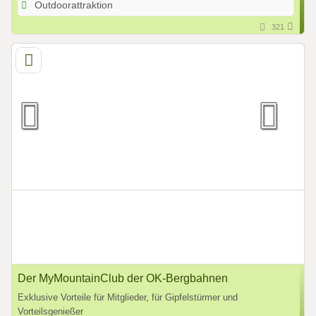
Outdoorattraktion
321
Der MyMountainClub der OK-Bergbahnen
Exklusive Vorteile für Mitglieder, für Gipfelstürmer und
Vorteilsgenießer