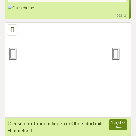
322
Gleitschirm Tandemfliegen in Oberstdorf mit
1 Bew.
Himmelsritt