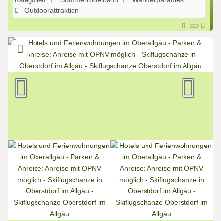
Kategorien:
Sommerrodelbahn
Wanderparadies
Outdoorattraktion
323