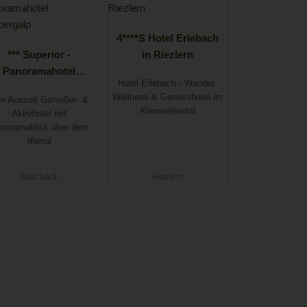
4****S Hotel Erlebach
*** Superior -
in Riezlern
Panoramahotel
Hotel Erlebach - Wander-
Kühbergalp
Wellness & Genusshotel im
re Auszeit Genießer- &
Kleinwalsertal
Aktivhotel mit
noramablick über dem
Illertal
Blaichach
Riezlern