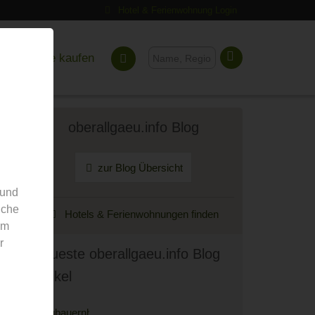
Hotel & Ferienwohnung Login
Gutscheine kaufen
oberallgaeu.info Blog
zur Blog Übersicht
 und
nche
Hotels & Ferienwohnungen finden
em
r
Neueste oberallgaeu.info Blog
Artikel