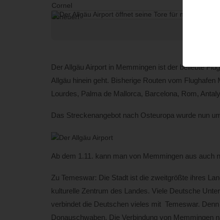
Der Allgäu Airport in Memmingen ist der beliebte Fl
Allgäu hinein geht. Bisherige Routen vom Flughafe
Lourdes, Palma de Mallorca, Barcelona, Rom, Antalya
Das Streckenangebot nach Osteuropa wurde nun um
Ab dem 1.11. kann man von Memmingen aus auch na
Zu Temeswar: Die Stadt ist die zweitgrößte ihres La
kulturelle Zentrum des Landes. Viele Deutsche Unter
verbindet die Deutschen vieles mit Temeswar. Denn 
Donauschwaben. Die Verbindung von Memmingen nach 