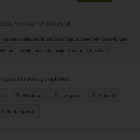
posts von Cornel Scheuerl
n professioneller Auftritt und die richtige Software mehr Gäste bringen
elräume
Workation im Oberallgäu: Natur trifft Produktivität
llgaeu.info Beitrag empfehlen:
ter
Whatsapp
Telegram
Pinterest
Url/Link kopieren