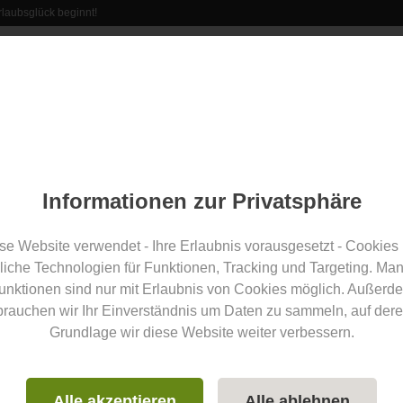
laubsglück beginnt!
rant
Erlebnisse
Veranstaltungen
Aus der Region
Informationen zur Privatsphäre
Teilen
net seine Tore für neue
se Website verwendet - Ihre Erlaubnis vorausgesetzt - Cookies
liche Technologien für Funktionen, Tracking und Targeting. Ma
unktionen sind nur mit Erlaubnis von Cookies möglich. Außerd
brauchen wir Ihr Einverständnis um Daten zu sammeln, auf dere
Grundlage wir diese Website weiter verbessern.
Flug
Allgäuairport
Routen
Alle akzeptieren
Alle ablehnen