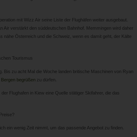
eration mit Wizz Air seine Liste der Flughäfen weiter ausgebaut.
yan Air verstärkt den süddeutschen Bahnhof. Memmingen wird daher
as nähe Österreich und die Schweiz, wenn es damit geht, der Kälte
tschen Tourismus
ung. Bis zu acht Mal die Woche landen britische Maschinen von Ryan
n Bergen begrüßen
zu dürfen.
der Flughafen in Kiew eine Quelle stätiger Skifahrer, die das
Preise?
ich ein wenig Zeit nimmt, um das passende Angebot zu finden.