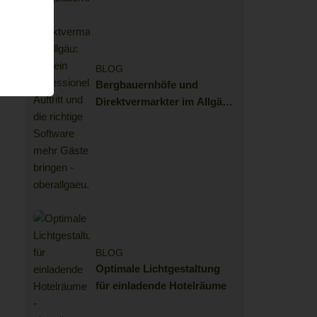
BLOG
Bergbauernhöfe und
Direktvermarkter im Allgäu:
Wie ein professioneller
Auftritt und die richtige
Software mehr Gäste
bringen
BLOG
Optimale Lichtgestaltung
für einladende Hotelräume