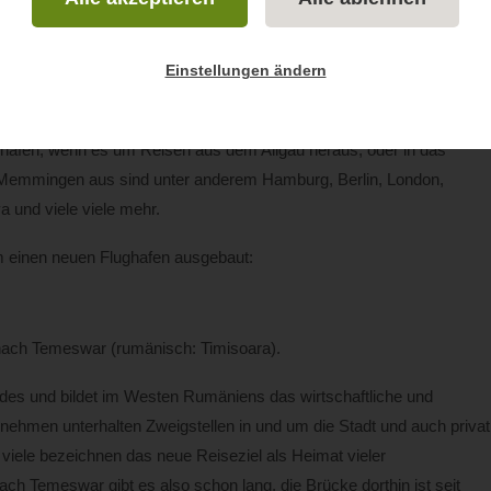
Der Allgäu Airport
Einstellungen ändern
ughafen, wenn es um Reisen aus dem Allgäu heraus, oder in das
n Memmingen aus sind unter anderem Hamburg, Berlin, London,
 und viele viele mehr.
 einen neuen Flughafen ausgebaut:
ch Temeswar (rumänisch: Timisoara).
ndes und bildet im Westen Rumäniens das wirtschaftliche und
nehmen unterhalten Zweigstellen in und um die Stadt und auch privat
viele bezeichnen das neue Reiseziel als Heimat vieler
Temeswar gibt es also schon lang, die Brücke dorthin ist seit