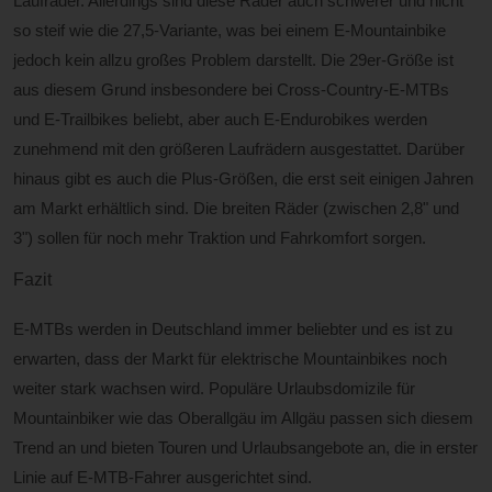
Laufräder. Allerdings sind diese Räder auch schwerer und nicht
so steif wie die 27,5-Variante, was bei einem E-Mountainbike
jedoch kein allzu großes Problem darstellt. Die 29er-Größe ist
aus diesem Grund insbesondere bei Cross-Country-E-MTBs
und E-Trailbikes beliebt, aber auch E-Endurobikes werden
zunehmend mit den größeren Laufrädern ausgestattet. Darüber
hinaus gibt es auch die Plus-Größen, die erst seit einigen Jahren
am Markt erhältlich sind. Die breiten Räder (zwischen 2,8" und
3") sollen für noch mehr Traktion und Fahrkomfort sorgen.
Fazit
E-MTBs werden in Deutschland immer beliebter und es ist zu
erwarten, dass der Markt für elektrische Mountainbikes noch
weiter stark wachsen wird. Populäre Urlaubsdomizile für
Mountainbiker wie das Oberallgäu im Allgäu passen sich diesem
Trend an und bieten Touren und Urlaubsangebote an, die in erster
Linie auf E-MTB-Fahrer ausgerichtet sind.