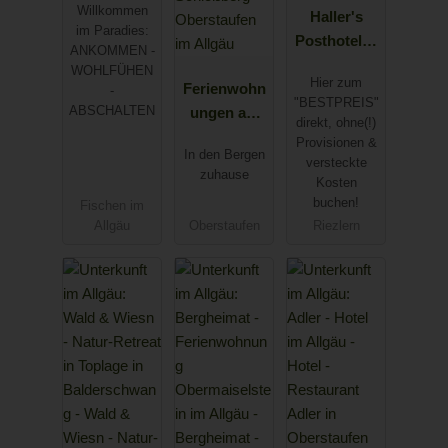
Willkommen
im Allgäu
Haller's
im Paradies:
Posthotel &
ANKOMMEN -
Posthaus
WOHLFÜHEN
Hier zum
Ferienwohn
-
"BESTPREIS"
ABSCHALTEN
ungen am
direkt, ohne(!)
Schloßberg
Provisionen &
In den Bergen
-
versteckte
zuhause
Kosten
Oberstaufen
buchen!
Fischen im
im Allgäu
Allgäu
Oberstaufen
Riezlern