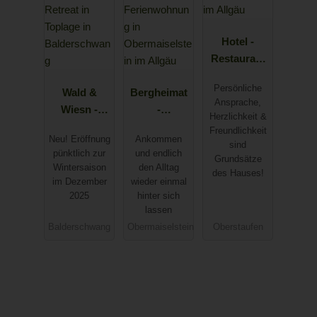
Hotel -
Restaurant
Adler in
Persönliche
Wald &
Bergheimat
Oberstaufen
Ansprache,
Wiesn -
-
im Allgäu
Herzlichkeit &
Natur-
Ferienwohn
Freundlichkeit
Neu! Eröffnung
Ankommen
Retreat in
ung in
sind
pünktlich zur
und endlich
Grundsätze
Toplage in
Obermaisels
Wintersaison
den Alltag
des Hauses!
Balderschw
tein im
im Dezember
wieder einmal
ang
Allgäu
2025
hinter sich
lassen
Balderschwang
Obermaiselstein
Oberstaufen