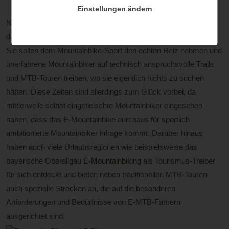
Einstellungen ändern
Noch vor einigen Jahren haben leidenschaftliche MTB-Fahrer
das Wort E-Mountainbike nicht gerne in den Mund genommen.
Sie sollen dem Mountainbike-Sport den echten Reiz nehmen und
unerfahrene Mountainbiker auf technisch anspruchsvolle Trails
und MTB-Touren treiben, wo sie eigentlich nichts zu suchen
hätten. Diese Zeiten sind allerdings zum Glück vorbei, da
mittlerweile selbst eingefleischte Mountainbiker eingesehen
haben, dass das E-Mountainbike durchaus für sportlich
ambitionierte Mountainbiker infrage kommt. Darüber hinaus
haben auch viele Urlaubsregionen wie beispielsweise das
bayerische Oberallgäu E-
Mountainbiking
als Tourismus-Treiber
für sich entdeckt und bieten neben traditionellen MTB-Touren
auch spezielle Strecken an, die auf die besonderen
Anforderungen und Bedürfnisse von E-MTB-Fahrern
ausgerichtet sind.