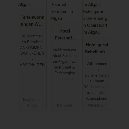
Ferienwohn
ungen Wolf
in Fischen
Hotel
Willkommen
im Allgäu
Peterhof -
im Paradies:
Kempten im
Hotel garni
ANKOMMEN -
Im Herzen der
Allgäu
Schellenber
WOHLFÜHEN
Stadt & mitten
g in
-
im Allgäu - wo
Willkommen
ABSCHALTEN
Oberstdorf
sich Stadt &
im
im Allgäu
Ferienregion
Schellenberg -
begegnen
zu Ihrem
Wellnessurlaub
in familiärer
Atmosphäre!
Fischen im
Allgäu
Kempten
Oberstdorf