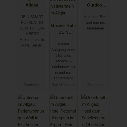
Allgäu
Outdoor
Zentrum
DEIN SMART
Aus dem Bett
Allgäu
RETREAT IN
und rein ins
Grüner Hut -
SONTHOFEN-
Abenteuer!
DEIN
IMBERG
BERGHOTE
Ankommen. In
Idealer
Ruhe. Bei dir.
L in
Ausgangspunk
Hinterstein
t für alles
im Allgäu
sehens- &
erlebenswerte
in und rum
Hinterstein!
Sonthofen
Bad Hindelang
Blaichach