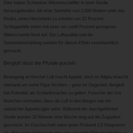
Dies haben Schweizer Wissenschaftler in einer Studie
herausgefunden. Ab einer Seehöhe von 1.000 Metern sinkt das
Risiko, einen Herzinfarkt zu erleiden um 22 Prozent.
Schlaganfälle treten mit einer um zwölf Prozent geringeren
Wahrscheinlichkeit auf. Die Luftqualität und die
Sonneneinstrahlung werden für diesen Effekt verantwortlich
gemacht.
Bergluft lässt die Pfunde purzeln
Bewegung an frischer Luft macht Appetit, doch im Allgäu braucht
niemand um seine Figur fürchten – ganz im Gegenteil. Bergluft
hat Potential, als Schlankmacher zu gelten. Forscher der Uni
München vermuten, dass die Luft in den Bergen wie ein
natürlicher Appetitzügler wirkt. Während der durchgeführten
Studie wurden 20 Männer eine Woche lang auf die Zugspitze
geschickt. Im Durchschnitt nahm jeder Proband 1,5 Kilogramm
ab, ohne sich viel bewegt oder eine spezielle Diät eingehalten zu