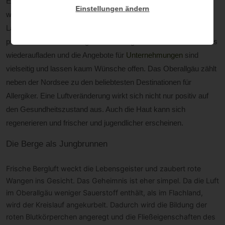
Ein Abstecher in die Berge kann wie eine innere Befreiung
Einstellungen ändern
wirken. Lärm und Hektik liegen hinter uns. Die imposante
Landschaft weckt alle Sinne. Besonders Stadtbewohner
profitieren davon. In der gesunden Bergluft lassen sich die Akkus
wiederaufladen und die Angebote für
Unternehmungen
sind
vielseitig und lassen kaum Wünsche offen. Das Oberallgäu zählt
neben der Nordsee zu den beliebtesten Destinationen für
Allergiker. Eine Luftveränderung wirkt sich nicht nur positiv auf
den Gesundheitszustand aus. Auch die Haut kann sich
regenerieren und frischer und jugendlicher erscheinen.
Die Berge als Jungbrunnen
Frische Bergluft weckt die Lebensgeister und zaubert rote
Wangen ins Gesicht. Das Geheimnis ist eher simpel. Da die Luft
im Oberallgäu weniger Sauerstoff enthält, als im Flachland,
wird der Kreislauf angekurbelt. Dadurch wird die Bildung der
roten Blutkörperchen angeregt und die Fließeigenschaften des