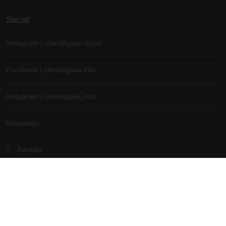
Social
Instagram | oberallgaeu.travel
Facebook | oberallgaeu.info
Instagram | oberallgaeu.info
Newsletter
Kontakt
Hotel & Ferienwohnung Login