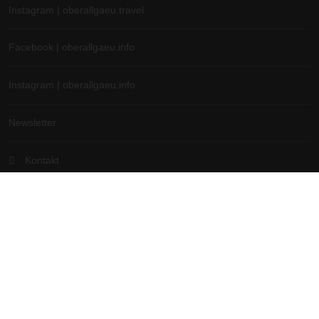
Instagram | oberallgaeu.travel
Facebook | oberallgaeu.info
Instagram | oberallgaeu.info
Newsletter
Kontakt
Hotel & Ferienwohnung Login
Branchenportal Software made in Germany
Aktuelle Version: 14.13.0