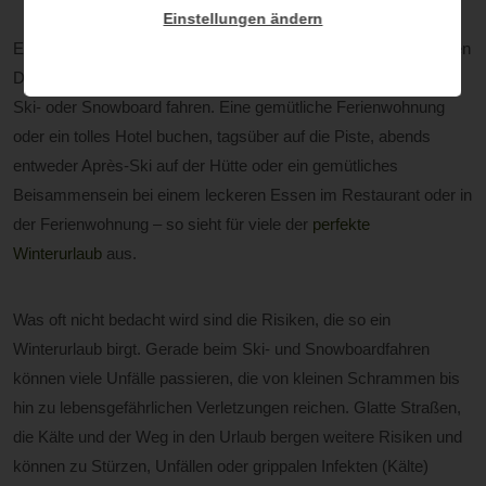
Einstellungen ändern
Ein Winterurlaub ist für viele jährliche Pflicht und gehört zwischen
Dezember und März besonders für diejenigen dazu, die gerne
Ski- oder Snowboard fahren. Eine gemütliche Ferienwohnung
oder ein tolles Hotel buchen, tagsüber auf die Piste, abends
entweder Après-Ski auf der Hütte oder ein gemütliches
Beisammensein bei einem leckeren Essen im Restaurant oder in
der Ferienwohnung – so sieht für viele der
perfekte
Winterurlaub
aus.
Was oft nicht bedacht wird sind die Risiken, die so ein
Winterurlaub birgt. Gerade beim Ski- und Snowboardfahren
können viele Unfälle passieren, die von kleinen Schrammen bis
hin zu lebensgefährlichen Verletzungen reichen. Glatte Straßen,
die Kälte und der Weg in den Urlaub bergen weitere Risiken und
können zu Stürzen, Unfällen oder grippalen Infekten (Kälte)