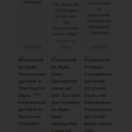
Wohlfühlen.
Feriendomizil
Hier dürfen die
nhotel in
ung in
mit
Großen ganz
Fischen im
Oberstdorf
angenehmem
für sich sein:
Allgäu
Ambiente und
"das
erholsamem
Erwachsenenh
Urlaubsflair
otel im Allgäu"
Fischen im
Oberstdorf
Allgäu
Oberstdorf