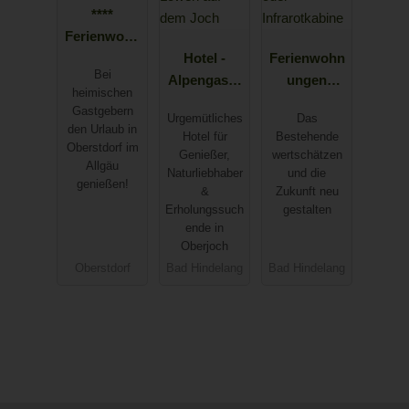
****
Ferienwohn
ungen Wirth
Hotel -
Ferienwohn
Bei
im Herzen
Alpengasth
ungen
heimischen
von
of Löwen
Scholl -
Gastgebern
Urgemütliches
Das
Oberstdorf
auf dem
private
den Urlaub in
Hotel für
Bestehende
Joch
Sauna oder
Oberstdorf im
Genießer,
wertschätzen
Allgäu
Infrarotkabi
Naturliebhaber
und die
genießen!
ne
&
Zukunft neu
Erholungssuch
gestalten
ende in
Oberjoch
Oberstdorf
Bad Hindelang
Bad Hindelang