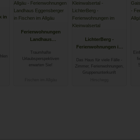
 in
Ferienwohnungen
Landhaus
LichterBerg -
Eggensberger in
Ferienwohnungen im
Fe
Traumhafte
Ein
Fischen im Allgäu
Kleinwalsertal
hlen
Urlaubsperspektiven
f
Das Haus für viele Fälle -
erwarten Sie!
Zimmer, Ferienwohnungen,
Gruppenunterkunft
Fischen im Allgäu
Hirschegg