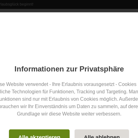
laubsglück beginnt!
rant
Erlebnisse
Veranstaltungen
Aus der Region
Informationen zur Privatsphäre
Teilen
olfbegeisterte finden
se Website verwendet - Ihre Erlaubnis vorausgesetzt - Cookies
liche Technologien für Funktionen, Tracking und Targeting. Ma
Golf
Geschenk
Kurse
unktionen sind nur mit Erlaubnis von Cookies möglich. Außerd
brauchen wir Ihr Einverständnis um Daten zu sammeln, auf dere
Grundlage wir diese Website weiter verbessern.
 istock.com/Pixfly
Alle akzeptieren
Alle ablehnen