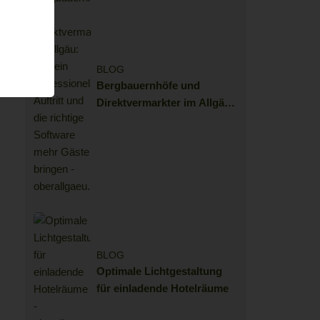
BLOG
Bergbauernhöfe und
Direktvermarkter im Allgäu:
Wie ein professioneller
Auftritt und die richtige
Software mehr Gäste
bringen
BLOG
Optimale Lichtgestaltung
für einladende Hotelräume