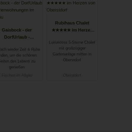
Rubihaus Chalet
Gaisbock - der
★★★★★ im Herzen
DorfUrlaub -
von Oberstdorf
Luxuriöses 5-Sterne Chalet
rienwohnungen im
mit großzügiger
fach wieder Zeit & Ruhe
Allgäu
Gartenanlage mitten in
inden, um die schönen
Oberstdorf
Seiten des Lebens zu
genießen
Fischen im Allgäu
Oberstdorf