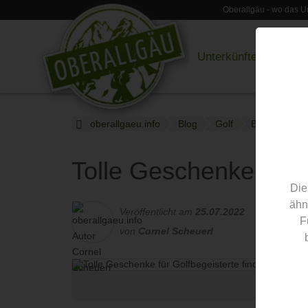
Oberallgäu - wo das Ur
Unterkünfte
Restau
oberallgaeu.info
Blog
Golf
Blogartikel
Tolle Geschenke für G
Die
ähn
Veröffentlicht am
25.07.2022
F
von
Cornel Scheuerl
©