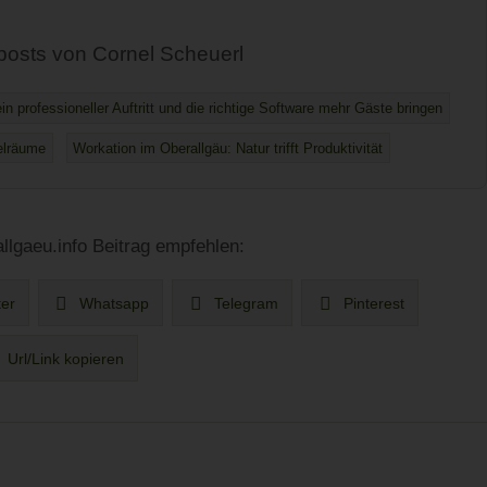
posts von Cornel Scheuerl
n professioneller Auftritt und die richtige Software mehr Gäste bringen
elräume
Workation im Oberallgäu: Natur trifft Produktivität
llgaeu.info Beitrag empfehlen:
ter
Whatsapp
Telegram
Pinterest
Url/Link kopieren