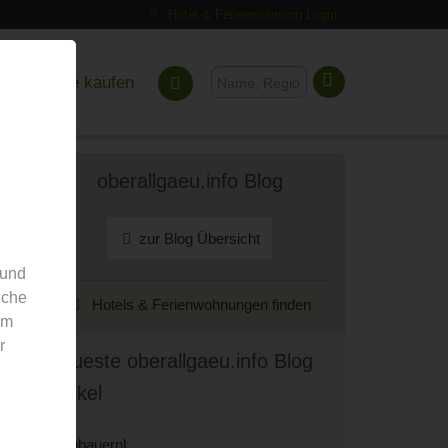
Hotel & Ferienwohnung Login
Gutscheine kaufen
oberallgaeu.info Blog
zur Blog Übersicht
 und
nche
Hotels & Ferienwohnungen finden
em
r
Neueste oberallgaeu.info Blog
Artikel