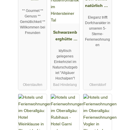
Oberstaufen
natürlich mit
** Gourmet **
im Allgäu
Stil
Genuss **
Eleganz trifft
Gemütlichkeit **
Dorfcharakter in
Willkommen bei
unseren 5-
Schwarzenb
Freunden
Sterne-
erghütte -
Ferienwohnung
en
Hüttenroma
Idyllisch
ntik im
gelegenes
Hintersteiner
Einkehrziel im
Tal
Naturschutzgeb
iet "Allgäuer
Hochalpen"!
Oberstaufen
Bad Hindelang
Oberstdorf