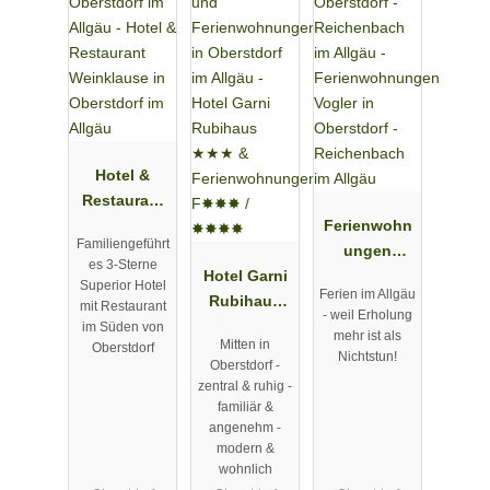
Hotel &
Restaurant
Weinklause
Ferienwohn
Familiengeführt
in
ungen
es 3-Sterne
Oberstdorf
Hotel Garni
Vogler in
Superior Hotel
Ferien im Allgäu
im Allgäu
Rubihaus
Oberstdorf -
mit Restaurant
- weil Erholung
★★★ &
Reichenbac
im Süden von
mehr ist als
Mitten in
Oberstdorf
Ferienwohn
h im Allgäu
Nichtstun!
Oberstdorf -
ungen
zentral & ruhig -
F✸✸✸ /
familiär &
✸✸✸✸
angenehm -
modern &
wohnlich