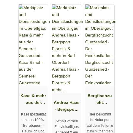
Käse & mehr
Bergfischzu
aus der
Andrea Haas
cht
Sennerei
- Bergsport,
Gunzesried -
Käsespezialität
Hier bekommt
Gunzesried
Floristik &
Der
en aus 100%
Ihr Natur pur:
Schau vorbei!
mehr…
Feinkostlad
Bergbauern-
auf dem Teller &
Ein vielseitiges
en
Heumilch und
zum Mitnehmen
Angebot & ein