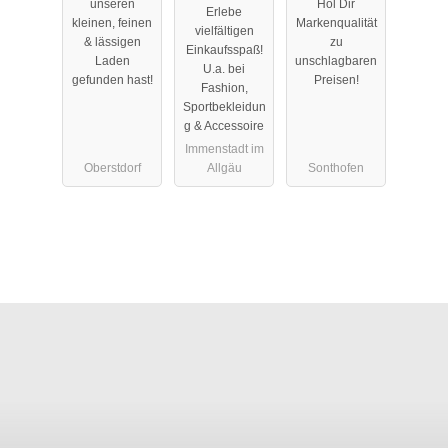
unseren
Hol Dir
Erlebe
Immenstadt
kleinen, feinen
Markenqualität
vielfältigen
im Allgäu
& lässigen
zu
Einkaufsspaß!
Laden
unschlagbaren
U.a. bei
gefunden hast!
Preisen!
Fashion,
Sportbekleidun
g & Accessoire
Immenstadt im
Oberstdorf
Allgäu
Sonthofen