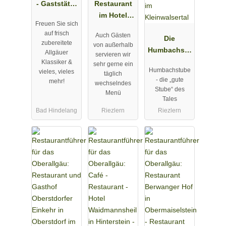
- Gaststätte
Restaurant
mit
im Hotel
Freuen Sie sich
Biergarten in
Almhof
auf frisch
Auch Gästen
Bad
Rupp in
Die
zubereitete
von außerhalb
Hindelang
Riezlern
Humbachstu
Allgäuer
servieren wir
be -
Klassiker &
sehr gerne ein
Humbachstube
vieles, vieles
Restaurant
täglich
- die „gute
mehr!
wechselndes
im Alpenhof
Stube“ des
Menü
Jäger im
Tales
Kleinwalsert
Bad Hindelang
Riezlern
Riezlern
al