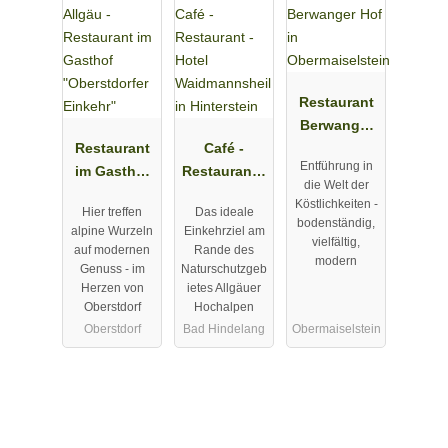
Restaurant
Berwanger
Restaurant
Café -
Hof in
Entführung in
im Gasthof
Restaurant -
Obermaisels
die Welt der
"Oberstdorf
Hotel
tein
Köstlichkeiten -
Hier treffen
Das ideale
er Einkehr"
Waidmannsh
bodenständig,
alpine Wurzeln
Einkehrziel am
eil in
vielfältig,
auf modernen
Rande des
modern
Hinterstein
Genuss - im
Naturschutzgeb
Herzen von
ietes Allgäuer
Oberstdorf
Hochalpen
Oberstdorf
Bad Hindelang
Obermaiselstein