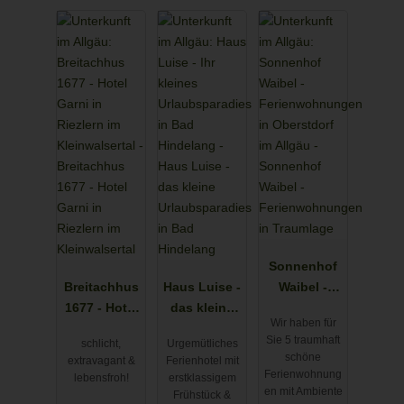
Sonnenhof
Breitachhus
Haus Luise -
Waibel -
1677 - Hotel
das kleine
Ferienwohn
Wir haben für
Garni in
Urlaubspara
ungen in
Sie 5 traumhaft
schlicht,
Urgemütliches
Riezlern im
dies in Bad
Traumlage
schöne
extravagant &
Ferienhotel mit
Kleinwalsert
Hindelang
Ferienwohnung
lebensfroh!
erstklassigem
al
en mit Ambiente
Frühstück &