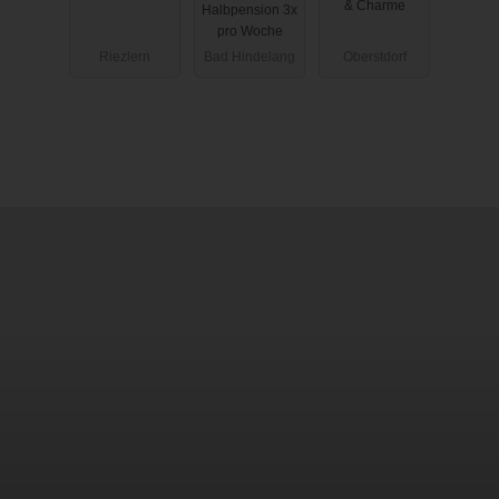
& Charme
Halbpension 3x
pro Woche
Riezlern
Bad Hindelang
Oberstdorf