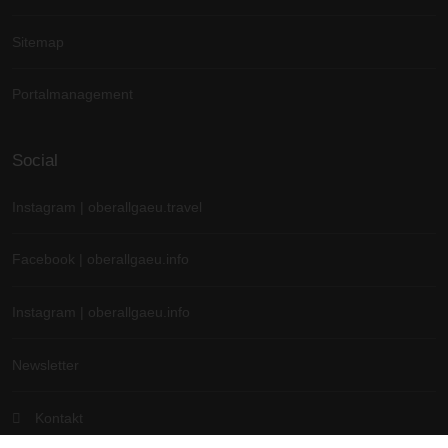
Sitemap
Portalmanagement
Social
Instagram | oberallgaeu.travel
Facebook | oberallgaeu.info
Instagram | oberallgaeu.info
Newsletter
Kontakt