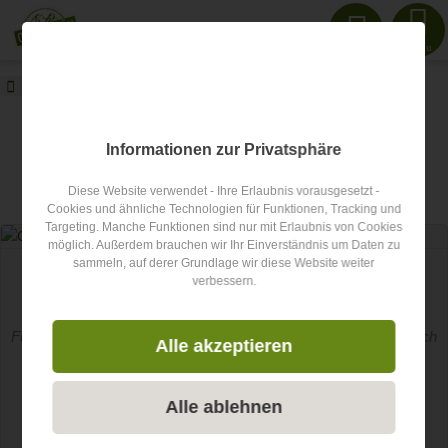
Menu
oberallgaeu.info
Blog
Ausstattung
oberallgaeu.info Blog
Informationen zur Privatsphäre
Diese Website verwendet - Ihre Erlaubnis vorausgesetzt -
Artikel zum Thema
Ausstattung
Cookies und ähnliche Technologien für Funktionen, Tracking und
Targeting. Manche Funktionen sind nur mit Erlaubnis von Cookies
möglich. Außerdem brauchen wir Ihr Einverständnis um Daten zu
sammeln, auf derer Grundlage wir diese Website weiter
Golf
verbessern.
Golfplätze im Allgäu - Ausstattung und Vorteile
Für viele gibt es nichts Schöneres als das Golfspielen. Wenn sich
Alle akzeptieren
der Golfplatz dann auch noch in einer atemberaubenden...
Alle ablehnen
Weiterlesen...