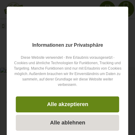
Menu
oberallgaeu.info
Blog
Hochalpen
oberallgaeu.info Blog
Informationen zur Privatsphäre
Diese Website verwendet - Ihre Erlaubnis vorausgesetzt -
Artikel zum Thema
Hochalpen
Cookies und ähnliche Technologien für Funktionen, Tracking und
Targeting. Manche Funktionen sind nur mit Erlaubnis von Cookies
möglich. Außerdem brauchen wir Ihr Einverständnis um Daten zu
sammeln, auf derer Grundlage wir diese Website weiter
Zug
verbessern.
Die Anreise in das Oberallgäu
Die Region Oberallgäu wird durch sanfte Hügelketten, Wiesen,
Alle akzeptieren
Wälder und Naturlandschaften geprägt. Viele Orte am...
Alle ablehnen
Weiterlesen...