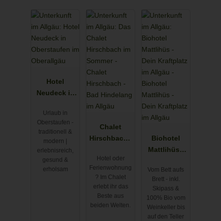
Hotel
Neudeck in
Oberstaufen
Urlaub in
im
Oberstaufen -
Oberallgäu
Chalet
traditionell &
Hirschbach -
Biohotel
modern |
Bad
Mattlihüs -
erlebnisreich,
Hotel oder
gesund &
Hindelang
Dein
Ferienwohnung
erholsam
Vom Bett aufs
im Allgäu
Kraftplatz im
? Im Chalet
Brett - inkl.
Allgäu
erlebt ihr das
Skipass &
Beste aus
100% Bio vom
beiden Welten.
Weinkeller bis
auf den Teller