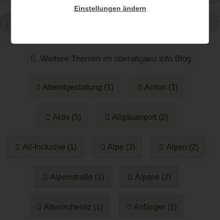
Einstellungen ändern
1
Weitere Themen im oberallgaeu.info Blog
Abendgestaltung (1)
Action (1)
Aktiv (5)
Allgäuairport (2)
All-Inclusive (1)
Alpe (3)
Alpen (2)
Alpenstraße (1)
Alpsee (2)
Altersruhesitz (1)
Anfänger (1)