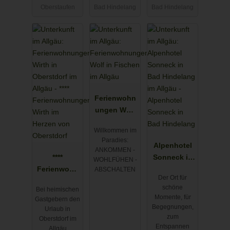
Oberstaufen
Bad Hindelang
Bad Hindelang
Ferienwohn
ungen Wolf
in Fischen
Willkommen im
im Allgäu
Paradies:
Alpenhotel
ANKOMMEN -
****
Sonneck in
WOHLFÜHEN -
Ferienwohn
Bad
ABSCHALTEN
Der Ort für
ungen Wirth
Hindelang
schöne
Bei heimischen
im Herzen
Momente, für
Gastgebern den
von
Begegnungen,
Urlaub in
Oberstdorf
zum
Oberstdorf im
Entspannen
Allgäu