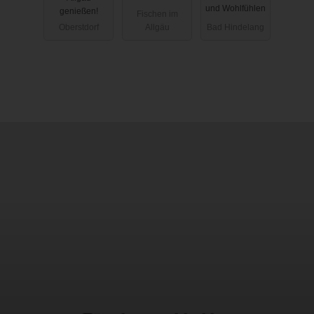
und Wohlfühlen
genießen!
Fischen im
Oberstdorf
Allgäu
Bad Hindelang