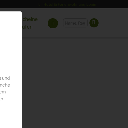
Hotel & Ferienwohnung Login
Gutscheine
kaufen
s und
anche
dem
er