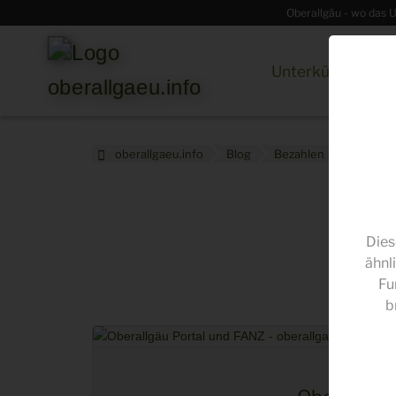
Oberallgäu - wo das U
Unterkünfte
R
oberallgaeu.info
Blog
Bezahlen
Dies
ähnl
Fu
b