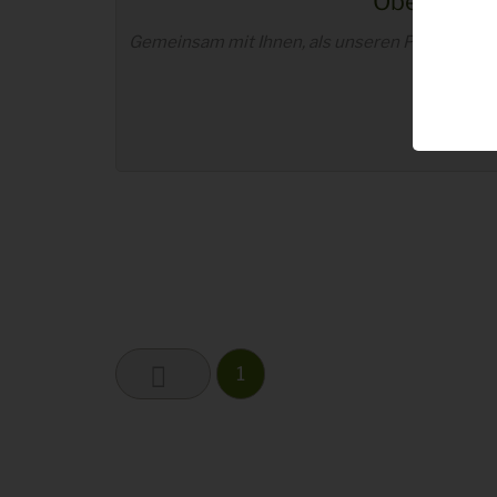
Oberallgäu
Gemeinsam mit Ihnen, als unseren Partnern au
& Kund
W
1