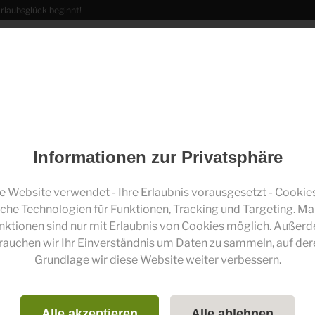
rlaubsglück beginnt!
Aus der
estaurant
Erlebnisse
Veranstaltungen
Region
Informationen zur Privatsphäre
oberallgaeu.info Blog
e Website verwendet - Ihre Erlaubnis vorausgesetzt - Cookie
iche Technologien für Funktionen, Tracking und Targeting. M
nktionen sind nur mit Erlaubnis von Cookies möglich. Außer
Artikel zum Thema
Bezahlen
rauchen wir Ihr Einverständnis um Daten zu sammeln, auf der
Grundlage wir diese Website weiter verbessern.
Online
Alle akzeptieren
Alle ablehnen