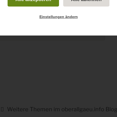
 Portal und FANZ
s Handel, Gastro und Vermietung, verwandeln wir Gäste
en in „FANS“...
Einstellungen ändern
eiterlesen...
Weitere Themen im oberallgaeu.info Blo