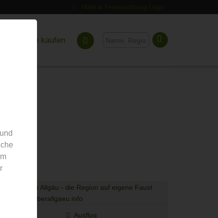
Hotel & Ferienwohnung Login
Gutscheine kaufen
 und
nche
em
r
Ausflug