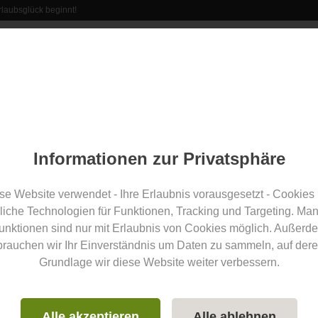
laubsglück beginnt!
rant
Erlebnisse
Veranstaltungen
Aus der Region
Informationen zur Privatsphäre
oberallgaeu.info Blog
se Website verwendet - Ihre Erlaubnis vorausgesetzt - Cookies
liche Technologien für Funktionen, Tracking und Targeting. Ma
unktionen sind nur mit Erlaubnis von Cookies möglich. Außerd
Artikel zum Thema
Ferienregion
brauchen wir Ihr Einverständnis um Daten zu sammeln, auf dere
Grundlage wir diese Website weiter verbessern.
Vergleich
Alle akzeptieren
Alle ablehnen