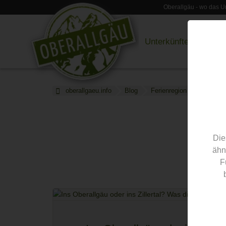
Oberallgäu - wo das Ur
Unterkünfte
Restau
oberallgaeu.info
Blog
Ferienregion
Die
ähn
F