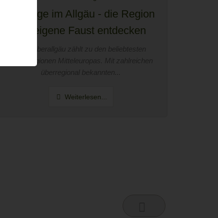
Ausflüge im Allgäu - die Region
auf eigene Faust entdecken
Das Oberallgäu zählt zu den beliebtesten
Ferienregionen Mitteleuropas. Mit zahlreichen
überregional bekannten...
Weiterlesen...