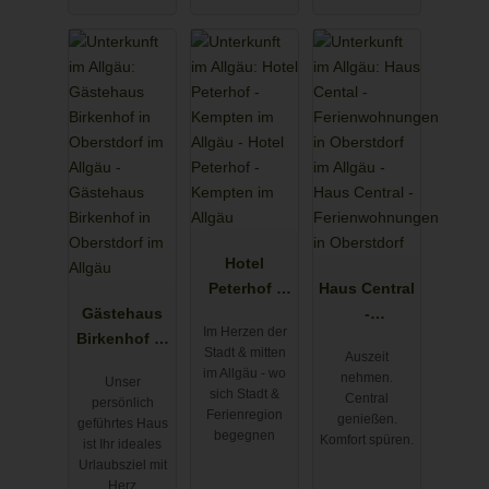
Hotel
Peterhof -
Haus Central
Gästehaus
Kempten im
-
Im Herzen der
Birkenhof in
Allgäu
Ferienwohn
Stadt & mitten
Auszeit
Oberstdorf
ungen in
im Allgäu - wo
nehmen.
Unser
im Allgäu
Oberstdorf
sich Stadt &
Central
persönlich
Ferienregion
genießen.
geführtes Haus
begegnen
Komfort spüren.
ist Ihr ideales
Urlaubsziel mit
Herz