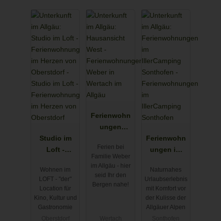
Ferienwohn
ungen
Studio im
Weber in
Ferienwohn
Ferien bei
Loft -
Wertach im
ungen im
Familie Weber
Ferienwohn
Allgäu
IllerCamping
im Allgäu - hier
Wohnen im
Naturnahes
ung im
Sonthofen
seid Ihr den
LOFT - "der"
Urlaubserlebnis
Herzen von
Bergen nahe!
Location für
mit Komfort vor
Oberstdorf
Kino, Kultur und
der Kulisse der
Gastronomie
Allgäuer Alpen
Oberstdorf
Wertach
Sonthofen