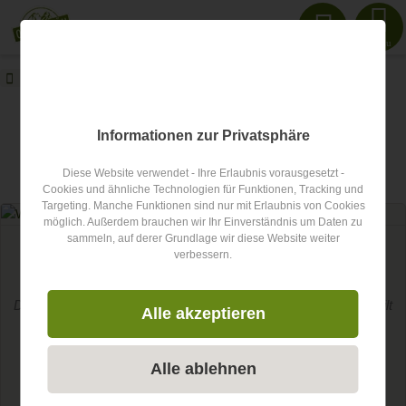
Menu
oberallgaeu.info
Blog
Hobbies
oberallgaeu.info Blog
Informationen zur Privatsphäre
Diese Website verwendet - Ihre Erlaubnis vorausgesetzt -
Artikel zum Thema
Hobbies
Cookies und ähnliche Technologien für Funktionen, Tracking und
Targeting. Manche Funktionen sind nur mit Erlaubnis von Cookies
möglich. Außerdem brauchen wir Ihr Einverständnis um Daten zu
sammeln, auf derer Grundlage wir diese Website weiter
Wandertrilogie
verbessern.
Wandern im Allgäu - Das Wetter ist gut!
Das Allgäu , zwischen Donau, Alpen und Bodensee gelegen, gilt
Alle akzeptieren
dank seiner landschaftlichen Vielfalt als wahres Paradies...
Alle ablehnen
Weiterlesen...