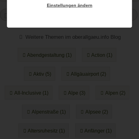
Einstellungen ändern
1
Weitere Themen im oberallgaeu.info Blog
Abendgestaltung (1)
Action (1)
Aktiv (5)
Allgäuairport (2)
All-Inclusive (1)
Alpe (3)
Alpen (2)
Alpenstraße (1)
Alpsee (2)
Altersruhesitz (1)
Anfänger (1)